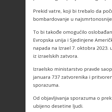
Prekid vatre, koji bi trebalo da poč
bombardovanje u najsmrtonosnijem
To bi takođe omogućilo oslobađanj
Evropska unija i Sjedinjene Američk
napada na Izrael 7. oktobra 2023. 
iz izraelskih zatvora.
Izraelsko ministarstvo pravde saop
januara 737 zatvorenika i pritvore
sporazuma.
Od objavljivanja sporazuma o preki
ubijeno desetine ljudi.