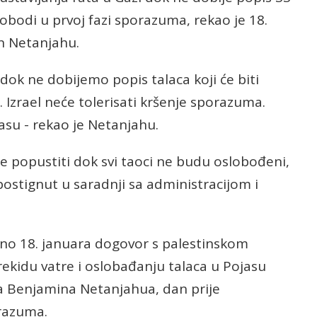
obodi u prvoj fazi sporazuma, rekao je 18.
in Netanjahu.
ok ne dobijemo popis talaca koji će biti
 Izrael neće tolerisati kršenje sporazuma.
asu - rekao je Netanjahu.
e popustiti dok svi taoci ne budu oslobođeni,
postignut u saradnji sa administracijom i
dno 18. januara dogovor s palestinskom
kidu vatre i oslobađanju talaca u Pojasu
ra Benjamina Netanjahua, dan prije
razuma.