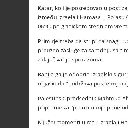
Katar, koji je posredovao u postiz
između Izraela i Hamasa u Pojasu G
06:30 po griničkom srednjem vrem
Primirje treba da stupi na snagu u
preuzeo zasluge za saradnju sa t
zaključivanju sporazuma.
Ranije ga je odobrio izraelski sigu
objavio da "podržava postizanje cil
Palestinski predsednik Mahmud Abas
pripreme za "preuzimanje pune odg
Ključni momenti u ratu Izraela i 