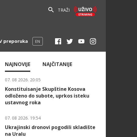
TRAŽI
V preporuka
EN
NAJNOVIJE
NAJČITANIJE
07. 08 2026. 20:05
Konstituisanje Skupštine Kosova
odloženo do subote, uprkos isteku
ustavnog roka
07. 08 2026. 19:54
Ukrajinski dronovi pogodili skladište
na Uralu