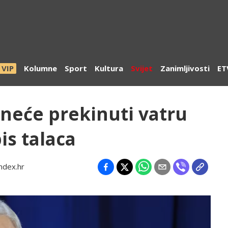
VIP
Kolumne
Sport
Kultura
Svijet
Zanimljivosti
ET
 neće prekinuti vatru
is talaca
ndex.hr