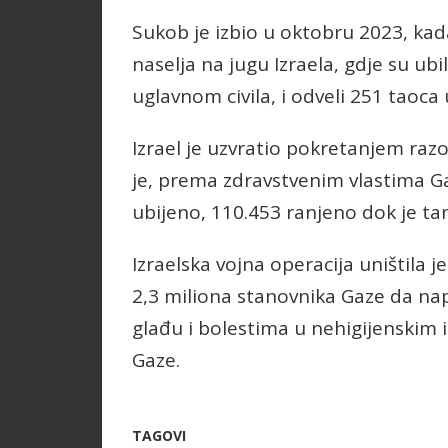
Sukob je izbio u oktobru 2023, ka
naselja na jugu Izraela, gdje su ubi
uglavnom civila, i odveli 251 taoca
Izrael je uzvratio pokretanjem raz
je, prema zdravstvenim vlastima G
ubijeno, 110.453 ranjeno dok je t
Izraelska vojna operacija uništila je
2,3 miliona stanovnika Gaze da nap
glađu i bolestima u nehigijenskim 
Gaze.
TAGOVI