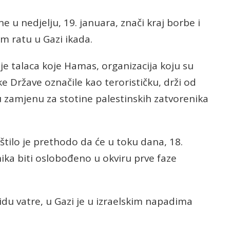
ne u nedjelju, 19. januara, znači kraj borbe i
 ratu u Gazi ikada.
e talaca koje Hamas, organizacija koju su
e Države označile kao terorističku, drži od
u zamjenu za stotine palestinskih zatvorenika
štilo je prethodo da će u toku dana, 18.
nika biti oslobođeno u okviru prve faze
du vatre, u Gazi je u izraelskim napadima