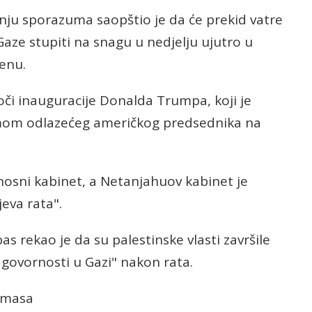
anju sporazuma saopštio je da će prekid vatre
aze stupiti na snagu u nedjelju ujutro u
enu.
oči inauguracije Donalda Trumpa, koji je
imom odlazećeg američkog predsednika na
rnosni kabinet, a Netanjahuov kabinet je
jeva rata".
 rekao je da su palestinske vlasti završile
ovornosti u Gazi" nakon rata.
Hamasa