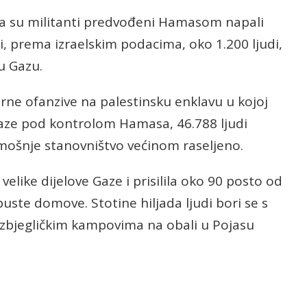
da su militanti predvođeni Hamasom napali
li, prema izraelskim podacima, oko 1.200 ljudi,
 u Gazu.
orne ofanzive na palestinsku enklavu u kojoj
aze pod kontrolom Hamasa, 46.788 ljudi
amošnje stanovništvo većinom raseljeno.
 velike dijelove Gaze i prisilila oko 90 posto od
uste domove. Stotine hiljada ljudi bori se s
izbjegličkim kampovima na obali u Pojasu