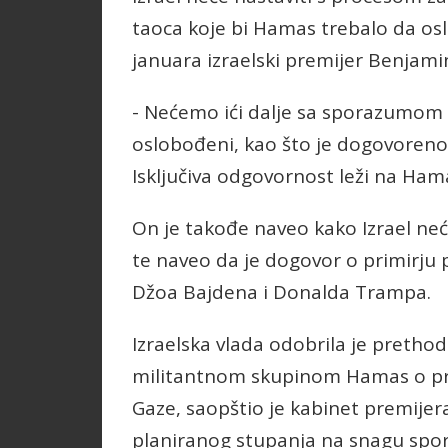
taoca koje bi Hamas trebalo da osl
januara izraelski premijer Benjam
- Nećemo ići dalje sa sporazumom d
oslobođeni, kao što je dogovoreno.
Isključiva odgovornost leži na Ham
On je takođe naveo kako Izrael neć
te naveo da je dogovor o primirju 
Džoa Bajdena i Donalda Trampa.
Izraelska vlada odobrila je pretho
militantnom skupinom Hamas o pre
Gaze, saopštio je kabinet premije
planiranog stupanja na snagu spo