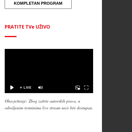
KOMPLETAN PROGRAM
PRATITE TVe UŽIVO
Obavještenje: Zbog zaštite autorskih prava, u
odredjenim terminima live stream neće biti dostupan.