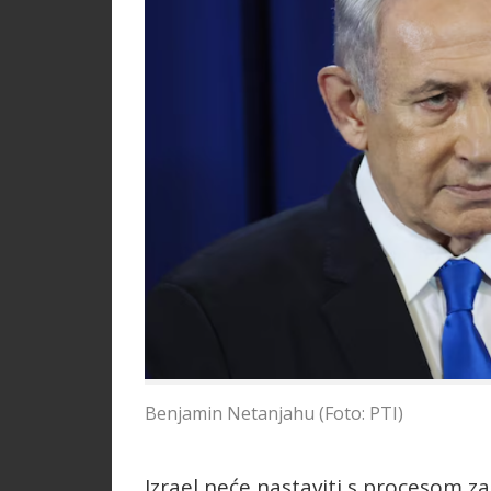
Benjamin Netanjahu (Foto: PTI)
Izrael neće nastaviti s procesom za