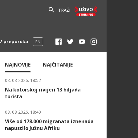
TRAŽI
V preporuka
EN
NAJNOVIJE
NAJČITANIJE
08. 08 2026. 18:52
Na kotorskoj rivijeri 13 hiljada
turista
08. 08 2026. 18:40
Više od 178.000 migranata iznenada
napustilo Južnu Afriku