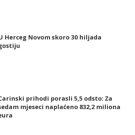
U Herceg Novom skoro 30 hiljada
gostiju
Carinski prihodi porasli 5,5 odsto: Za
sedam mjeseci naplaćeno 832,2 miliona
eura