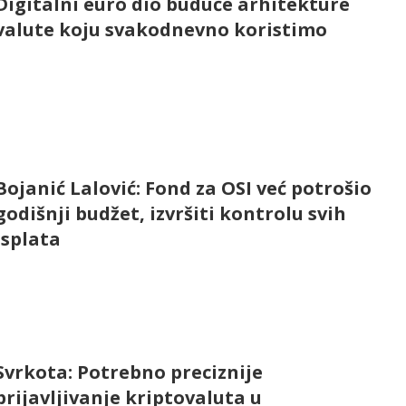
Digitalni euro dio buduće arhitekture
valute koju svakodnevno koristimo
Bojanić Lalović: Fond za OSI već potrošio
godišnji budžet, izvršiti kontrolu svih
isplata
Svrkota: Potrebno preciznije
prijavljivanje kriptovaluta u