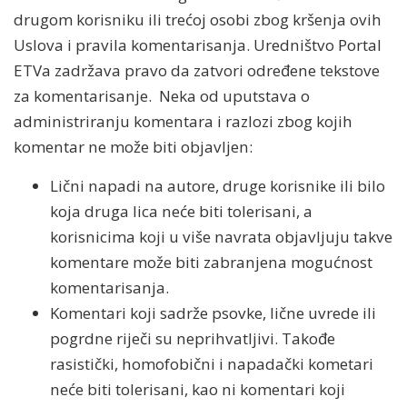
drugom korisniku ili trećoj osobi zbog kršenja ovih
Uslova i pravila komentarisanja. Uredništvo Portal
ETVa zadržava pravo da zatvori određene tekstove
za komentarisanje. Neka od uputstava o
administriranju komentara i razlozi zbog kojih
komentar ne može biti objavljen:
Lični napadi na autore, druge korisnike ili bilo
koja druga lica neće biti tolerisani, a
korisnicima koji u više navrata objavljuju takve
komentare može biti zabranjena mogućnost
komentarisanja.
Komentari koji sadrže psovke, lične uvrede ili
pogrdne riječi su neprihvatljivi. Takođe
rasistički, homofobični i napadački kometari
neće biti tolerisani, kao ni komentari koji