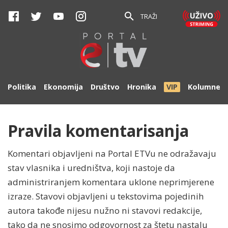
TRAŽI
Politika
Ekonomija
Društvo
Hronika
VIP
Kolumne
Pravila komentarisanja
Komentari objavljeni na Portal ETVu ne odražavaju
stav vlasnika i uredništva, koji nastoje da
administriranjem komentara uklone neprimjerene
izraze. Stavovi objavljeni u tekstovima pojedinih
autora takođe nijesu nužno ni stavovi redakcije,
tako da ne snosimo odgovornost za štetu nastalu