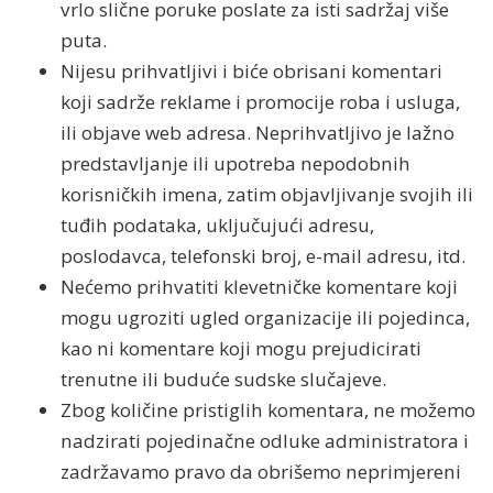
vrlo slične poruke poslate za isti sadržaj više
puta.
Nijesu prihvatljivi i biće obrisani komentari
koji sadrže reklame i promocije roba i usluga,
ili objave web adresa. Neprihvatljivo je lažno
predstavljanje ili upotreba nepodobnih
korisničkih imena, zatim objavljivanje svojih ili
tuđih podataka, uključujući adresu,
poslodavca, telefonski broj, e-mail adresu, itd.
Nećemo prihvatiti klevetničke komentare koji
mogu ugroziti ugled organizacije ili pojedinca,
kao ni komentare koji mogu prejudicirati
trenutne ili buduće sudske slučajeve.
Zbog količine pristiglih komentara, ne možemo
nadzirati pojedinačne odluke administratora i
zadržavamo pravo da obrišemo neprimjereni