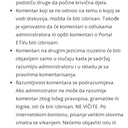
podstiču druge da počine krivična djela.
Komentar koji se ne odnosi na temu o kojoj se
vodi diskusija, možda će biti izbrisan. Takođe
je vjerovatno da će komentari o odlukama
administratora ili opšti komentari o Portal
ETVu biti izbrisani.
Komentari na drugim jezicima izuzetno će biti
objavljeni samo u slučaju kada je sadržaj
razumljiv administratoru i u skladu je sa
pravilima komentarisanja.
Razumljivost komentara se podrazumijeva.
Ako administrator ne može da razumije
komentar zbog lošeg pravopisa, gramatike ili
logike, isti će biti izbrisan. NE VIČITE. Po
internetskom bontonu, pisanje velikim slovima
smatra se vikanjem. Nećemo objavliti istu ili