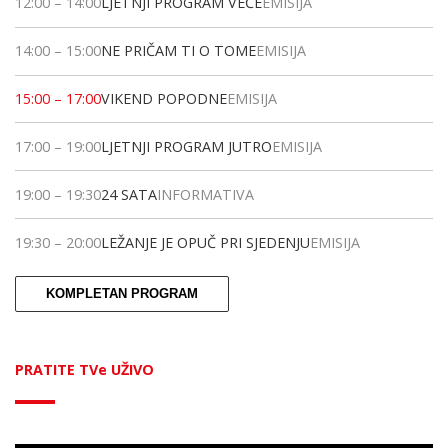
12:00
–
14:00
LJETNJI PROGRAM VEČE
EMISIJA
14:00
–
15:00
NE PRIČAM TI O TOME
EMISIJA
15:00
–
17:00
VIKEND POPODNE
EMISIJA
17:00
–
19:00
LJETNJI PROGRAM JUTRO
EMISIJA
19:00
–
19:30
24 SATA
INFORMATIVA
19:30
–
20:00
LEŽANJE JE OPUČ PRI SJEDENJU
EMISIJA
KOMPLETAN PROGRAM
PRATITE TVe UŽIVO