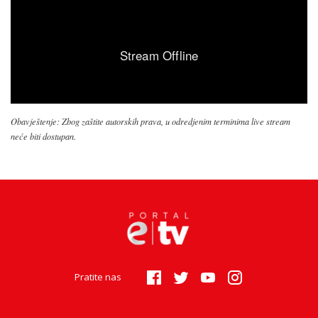
Obavještenje: Zbog zaštite autorskih prava, u odredjenim terminima live stream
neće biti dostupan.
Pratite nas