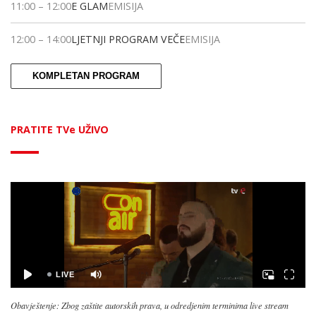
11:00
–
12:00
E GLAM
EMISIJA
12:00
–
14:00
LJETNJI PROGRAM VEČE
EMISIJA
KOMPLETAN PROGRAM
PRATITE TVe UŽIVO
Obavještenje: Zbog zaštite autorskih prava, u odredjenim terminima live stream