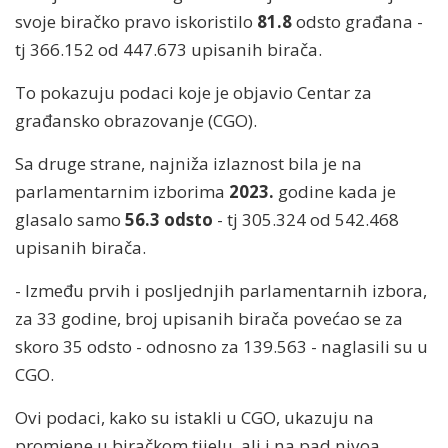
svoje biračko pravo iskoristilo
81.8
odsto građana -
tj 366.152 od 447.673 upisanih birača.
To pokazuju podaci koje je objavio Centar za
građansko obrazovanje (CGO).
Sa druge strane, najniža izlaznost bila je na
parlamentarnim izborima
2023.
godine kada je
glasalo samo
56.3 odsto
- tj 305.324 od 542.468
upisanih birača.
- Između prvih i posljednjih parlamentarnih izbora,
za 33 godine, broj upisanih birača povećao se za
skoro 35 odsto - odnosno za 139.563 - naglasili su u
CGO.
Ovi podaci, kako su istakli u CGO, ukazuju na
promjene u biračkom tijelu, ali i na pad nivoa