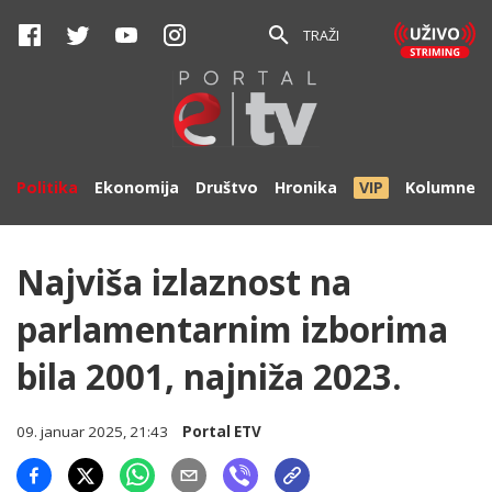
TRAŽI
Politika
Ekonomija
Društvo
Hronika
VIP
Kolumne
Najviša izlaznost na
parlamentarnim izborima
bila 2001, najniža 2023.
09. januar 2025, 21:43
Portal ETV