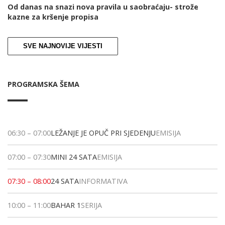
Od danas na snazi nova pravila u saobraćaju- strože
kazne za kršenje propisa
SVE NAJNOVIJE VIJESTI
PROGRAMSKA ŠEMA
06:30
–
07:00
LEŽANJE JE OPUČ PRI SJEDENJU
EMISIJA
07:00
–
07:30
MINI 24 SATA
EMISIJA
07:30
–
08:00
24 SATA
INFORMATIVA
10:00
–
11:00
BAHAR 1
SERIJA