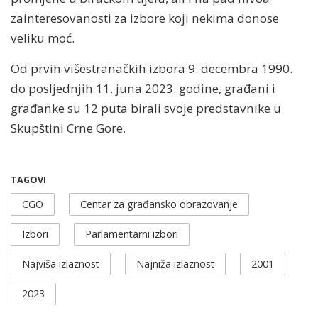
zainteresovanosti za izbore koji nekima donose
veliku moć.
Od prvih višestranačkih izbora 9. decembra 1990.
do posljednjih 11. juna
2023. godine, građani i
građanke su 12 puta birali svoje predstavnike u
Skupštini Crne Gore.
TAGOVI
CGO
Centar za građansko obrazovanje
Izbori
Parlamentarni izbori
Najviša izlaznost
Najniža izlaznost
2001
2023