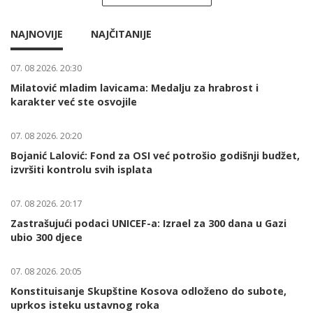
NAJNOVIJE
NAJČITANIJE
07. 08 2026. 20:30
Milatović mladim lavicama: Medalju za hrabrost i
karakter već ste osvojile
07. 08 2026. 20:20
Bojanić Lalović: Fond za OSI već potrošio godišnji budžet,
izvršiti kontrolu svih isplata
07. 08 2026. 20:17
Zastrašujući podaci UNICEF-a: Izrael za 300 dana u Gazi
ubio 300 djece
07. 08 2026. 20:05
Konstituisanje Skupštine Kosova odloženo do subote,
uprkos isteku ustavnog roka