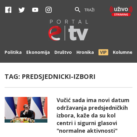
TRAŽI
Politika
Ekonomija
Društvo
Hronika
VIP
Kolumne
TAG:
PREDSJEDNICKI-IZBORI
Vučić sada ima novi datum
održavanja predsjedničkih
izbora, kaže da su kol
centri i sigurni glasovi
"normalne aktivnosti"