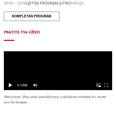
00:00
–
02:00
LJETNJI PROGRAM JUTRO
EMISIJA
KOMPLETAN PROGRAM
PRATITE TVe UŽIVO
Obavještenje: Zbog zaštite autorskih prava, u odredjenim terminima live stream
neće biti dostupan.