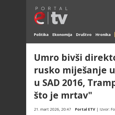
Politika
Ekonomija
Društvo
Hronika
Umro bivši direkto
rusko miješanje u
u SAD 2016, Tramp
što je mrtav"
21. mart 2026, 20:47
Portal ETV
| Izvor:
Fo