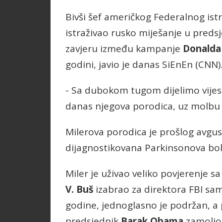
Bivši šef američkog Federalnog istr
istraživao rusko miješanje u preds
zavjeru između kampanje
Donald
godini, javio je danas SiEnEn (CNN)
- Sa dubokom tugom dijelimo vijest
danas njegova porodica, uz molbu d
Milerova porodica je prošlog avgus
dijagnostikovana Parkinsonova bol
Miler je uživao veliko povjerenje s
V. Buš
izabrao za direktora FBI sa
godine, jednoglasno je podržan, a
predsjednik
Barak Obama
zamolio