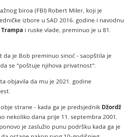
ažnog biroa (FBI) Robert Miler, koji je
jedničke izbore u SAD 2016. godine i navodnu
a Trampa
i ruske vlade, preminuo je u 81.
.
 da je Bob preminuo sinoć - saopštila je
a se "poštuje njihova privatnost".
ta objavila da mu je 2021. godine
est.
a obje strane - kada ga je predsjednik
Džordž
mo nekoliko dana prije 11. septembra 2001.
 ponovo je zaslužio punu podršku kada ga je
 da ostane nakon svog 10-godišnjeg