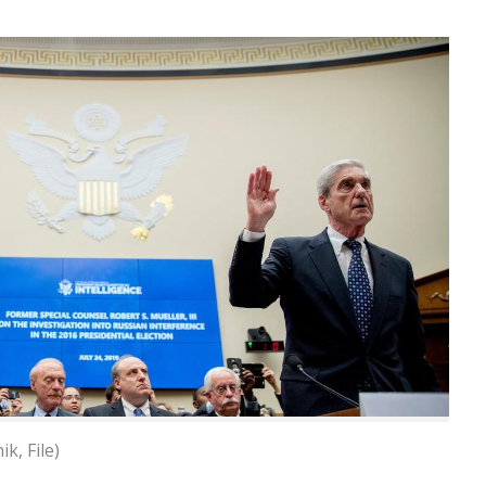
k, File)