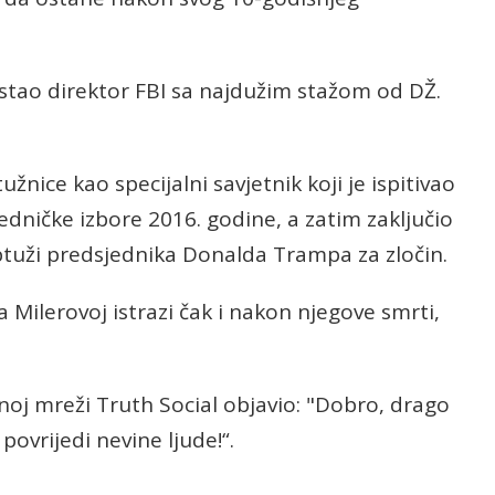
postao direktor FBI sa najdužim stažom od DŽ.
užnice kao specijalni savjetnik koji je ispitivao
edničke izbore 2016. godine, a zatim zaključio
ptuži predsjednika Donalda Trampa za zločin.
ilerovoj istrazi čak i nakon njegove smrti,
noj mreži Truth Social objavio: "Dobro, drago
povrijedi nevine ljude!“.