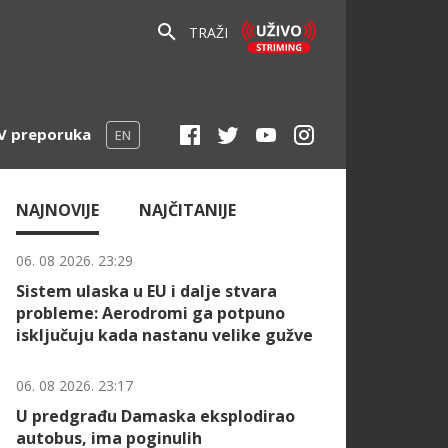
TRAŽI
V preporuka
EN
NAJNOVIJE
NAJČITANIJE
06. 08 2026. 23:29
Sistem ulaska u EU i dalje stvara
probleme: Aerodromi ga potpuno
isključuju kada nastanu velike gužve
06. 08 2026. 23:17
U predgrađu Damaska eksplodirao
autobus, ima poginulih