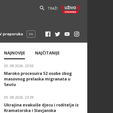
TRAŽI
V preporuka
EN
NAJNOVIJE
NAJČITANIJE
05. 08 2026. 23:50
Maroko procesuira 52 osobe zbog
masovnog prelaska migranata u
Seutu
05. 08 2026. 23:39
Ukrajina evakuiše djecu i roditelje iz
Kramatorska i Slavjanska