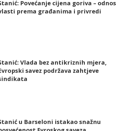
Stanić: Povećanje cijena goriva – odnos
vlasti prema građanima i privredi
Stanić: Vlada bez antikriznih mjera,
Evropski savez podržava zahtjeve
sindikata
Stanić u Barseloni istakao snažnu
posvećenost Evroskog saveza