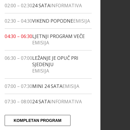
02:00
–
02:30
24 SATA
INFORMATIVA
02:30
–
04:30
VIKEND POPODNE
EMISIJA
04:30
–
06:30
LJETNJI PROGRAM VEČE
EMISIJA
06:30
–
07:00
LEŽANJE JE OPUČ PRI
SJEDENJU
EMISIJA
07:00
–
07:30
MINI 24 SATA
EMISIJA
07:30
–
08:00
24 SATA
INFORMATIVA
KOMPLETAN PROGRAM