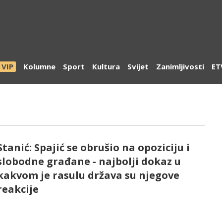
VIP
Kolumne
Sport
Kultura
Svijet
Zanimljivosti
ET
Stanić: Spajić se obrušio na opoziciju i
slobodne građane - najbolji dokaz u
kakvom je rasulu država su njegove
reakcije