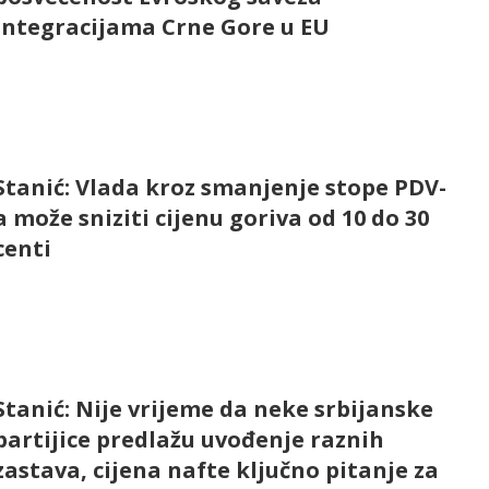
integracijama Crne Gore u EU
Stanić: Vlada kroz smanjenje stope PDV-
a može sniziti cijenu goriva od 10 do 30
centi
Stanić: Nije vrijeme da neke srbijanske
partijice predlažu uvođenje raznih
zastava, cijena nafte ključno pitanje za