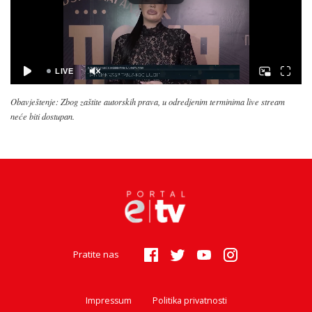
Obavještenje: Zbog zaštite autorskih prava, u odredjenim terminima live stream
neće biti dostupan.
Pratite nas
Impressum
Politika privatnosti