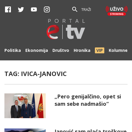
TRAŽI
Politika
Ekonomija
Društvo
Hronika
VIP
Kolumne
TAG:
IVICA-JANOVIC
„Pero genijalčino, opet si
sam sebe nadmašio“
Janović sam plaća troškove