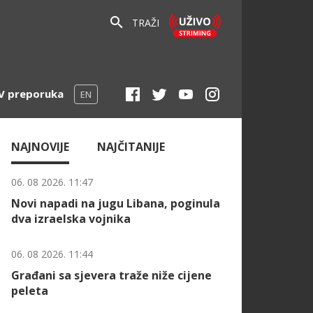
TRAŽI
V preporuka
EN
NAJNOVIJE
NAJČITANIJE
06. 08 2026. 11:47
Novi napadi na jugu Libana, poginula
dva izraelska vojnika
06. 08 2026. 11:44
Građani sa sjevera traže niže cijene
peleta