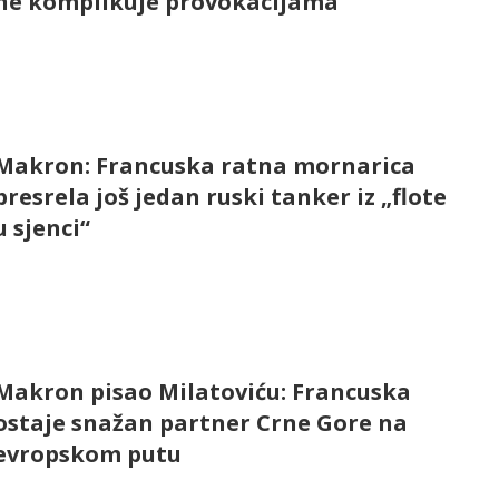
ne komplikuje provokacijama
Makron: Francuska ratna mornarica
presrela još jedan ruski tanker iz „flote
u sjenci“
Makron pisao Milatoviću: Francuska
ostaje snažan partner Crne Gore na
evropskom putu