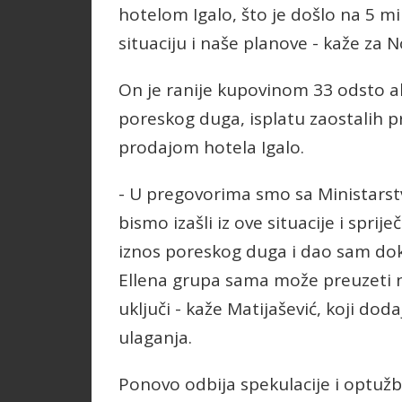
hotelom Igalo, što je došlo na 5 mi
situaciju i naše planove - kaže za N
On je ranije kupovinom 33 odsto ak
poreskog duga, isplatu zaostalih pr
prodajom hotela Igalo.
- U pregovorima smo sa Ministars
bismo izašli iz ove situacije i sprij
iznos poreskog duga i dao sam doka
Ellena grupa sama može preuzeti n
uključi - kaže Matijašević, koji dod
ulaganja.
Ponovo odbija spekulacije i optužb