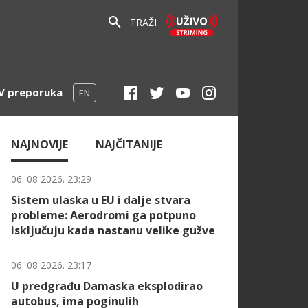
TRAŽI
V preporuka
EN
NAJNOVIJE
NAJČITANIJE
06. 08 2026. 23:29
Sistem ulaska u EU i dalje stvara
probleme: Aerodromi ga potpuno
isključuju kada nastanu velike gužve
06. 08 2026. 23:17
U predgrađu Damaska eksplodirao
autobus, ima poginulih