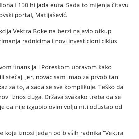
liona i 150 hiljada eura. Sada to mijenja čitavu
ovski portal, Matijašević.
cija Vektra Boke na berzi najavio otkup
imanja radnicima i novi investicioni ciklus
tvom finansija i Poreskom upravom kako
ečili stečaj. Jer, novac sam imao za prvobitan
z za to, a sada se sve komplikuje. Teško da
ovi iznos duga. Država svakako treba da se
aje da nije izgubio ovim volju niti odustao od
e koje iznosi jedan od bivših radnika “Vektra