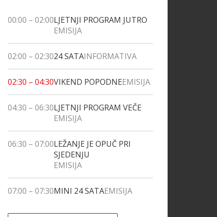
00:00
–
02:00
LJETNJI PROGRAM JUTRO
EMISIJA
02:00
–
02:30
24 SATA
INFORMATIVA
02:30
–
04:30
VIKEND POPODNE
EMISIJA
04:30
–
06:30
LJETNJI PROGRAM VEČE
EMISIJA
06:30
–
07:00
LEŽANJE JE OPUČ PRI
SJEDENJU
EMISIJA
07:00
–
07:30
MINI 24 SATA
EMISIJA