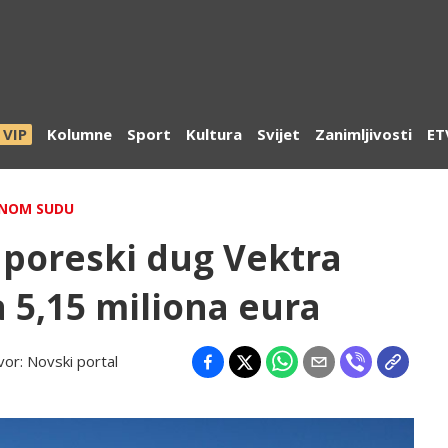
VIP
Kolumne
Sport
Kultura
Svijet
Zanimljivosti
ET
DNOM SUDU
 poreski dug Vektra
 5,15 miliona eura
vor:
Novski portal