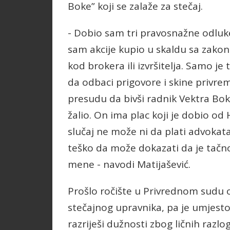
Boke” koji se zalaže za stečaj.
- Dobio sam tri pravosnažne odlu
sam akcije kupio u skaldu sa zakon
kod brokera ili izvršitelja. Samo je
da odbaci prigovore i skine priv
presudu da bivši radnik Vektra Boke,
žalio. On ima plac koji je dobio od
slučaj ne može ni da plati advokata
teško da može dokazati da je tačno
mene - navodi Matijašević.
Prošlo ročište u Privrednom sudu
stečajnog upravnika, pa je umjesto 
razriješi dužnosti zbog ličnih razl