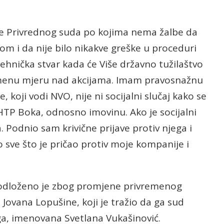
ke Privrednog suda po kojima nema žalbe da
om i da nije bilo nikakve greške u proceduri
 tehnička stvar kada će Više državno tužilaštvo
remenu mjeru nad akcijama. Imam pravosnažnu
 koji vodi NVO, nije ni socijalni slučaj kako se
 HTP Boka, odnosno imovinu. Ako je socijalni
. Podnio sam krivične prijave protiv njega i
 sve što je pričao protiv moje kompanije i
 odloženo je zbog promjene privremenog
Jovana Lopušine, koji je tražio da ga sud
oga, imenovana Svetlana Vukašinović.