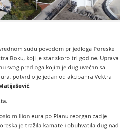
Privrednom sudu povodom prijedloga Poreske
ra Boku, koji je star skoro tri godine. Uprava
u svog predloga kojim je dug uvećan sa
eura, potvrdio je jedan od akcioanra Vektra
Matijašević
.
ta.
osio million eura po Planu reorganizacije
Poreska je tražila kamate i obuhvatila dug nad