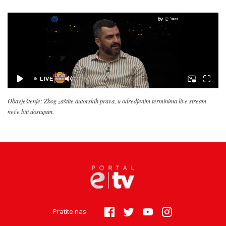
Obavještenje: Zbog zaštite autorskih prava, u odredjenim terminima live stream
neće biti dostupan.
Pratite nas