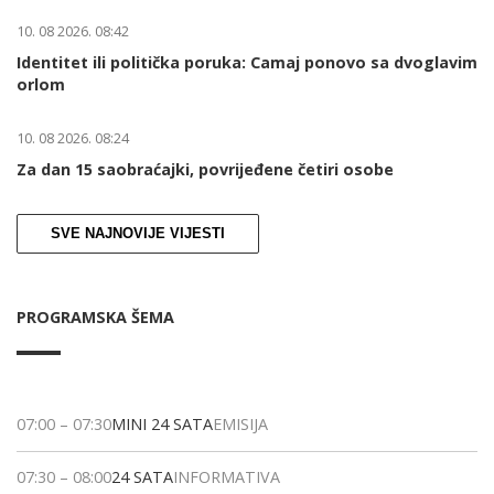
10. 08 2026. 08:42
Identitet ili politička poruka: Camaj ponovo sa dvoglavim
orlom
10. 08 2026. 08:24
Za dan 15 saobraćajki, povrijeđene četiri osobe
SVE NAJNOVIJE VIJESTI
PROGRAMSKA ŠEMA
07:00
–
07:30
MINI 24 SATA
EMISIJA
07:30
–
08:00
24 SATA
INFORMATIVA