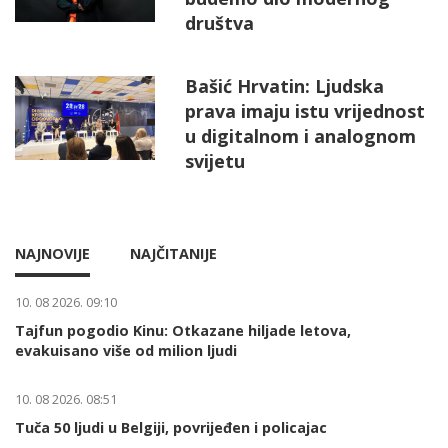
društva
Bašić Hrvatin: Ljudska
prava imaju istu vrijednost
u digitalnom i analognom
svijetu
NAJNOVIJE
NAJČITANIJE
10. 08 2026. 09:10
Tajfun pogodio Kinu: Otkazane hiljade letova,
evakuisano više od milion ljudi
10. 08 2026. 08:51
Tuča 50 ljudi u Belgiji, povrijeđen i policajac