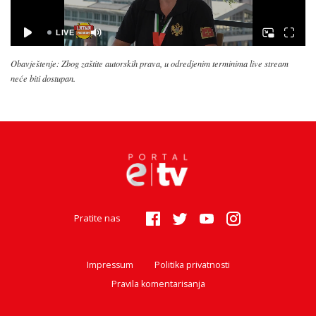
Obavještenje: Zbog zaštite autorskih prava, u odredjenim terminima live stream
neće biti dostupan.
Pratite nas
Impressum
Politika privatnosti
Pravila komentarisanja