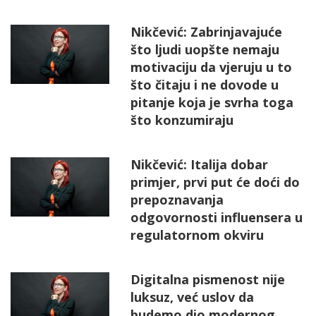
Nikčević: Zabrinjavajuće
što ljudi uopšte nemaju
motivaciju da vjeruju u to
što čitaju i ne dovode u
pitanje koja je svrha toga
što konzumiraju
Nikčević: Italija dobar
primjer, prvi put će doći do
prepoznavanja
odgovornosti influensera u
regulatornom okviru
Digitalna pismenost nije
luksuz, već uslov da
budemo dio modernog