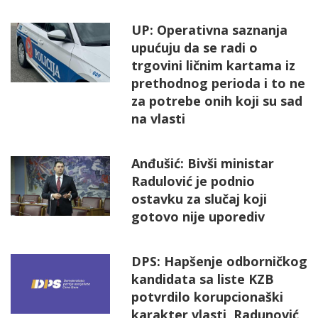
UP: Operativna saznanja
upućuju da se radi o
trgovini ličnim kartama iz
prethodnog perioda i to ne
za potrebe onih koji su sad
na vlasti
Anđušić: Bivši ministar
Radulović je podnio
ostavku za slučaj koji
gotovo nije uporediv
DPS: Hapšenje odborničkog
kandidata sa liste KZB
potvrdilo korupcionaški
karakter vlasti, Radunović