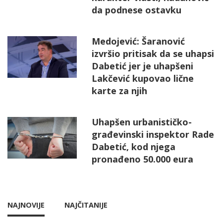
da podnese ostavku
Medojević: Šaranović
izvršio pritisak da se uhapsi
Dabetić jer je uhapšeni
Lakčević kupovao lične
karte za njih
Uhapšen urbanističko-
građevinski inspektor Rade
Dabetić, kod njega
pronađeno 50.000 eura
NAJNOVIJE
NAJČITANIJE