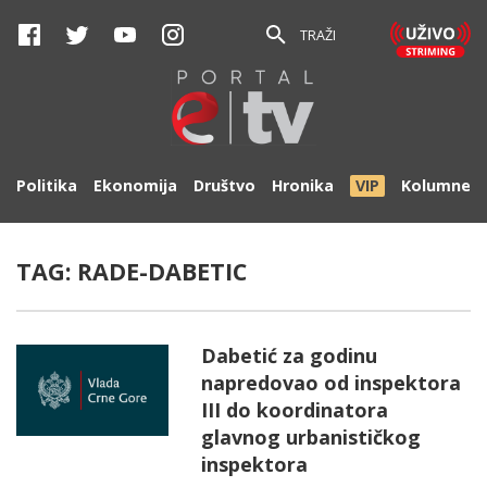
TRAŽI
Politika
Ekonomija
Društvo
Hronika
VIP
Kolumne
TAG:
RADE-DABETIC
Dabetić za godinu
napredovao od inspektora
III do koordinatora
glavnog urbanističkog
inspektora