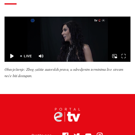
Obavještenje: Zbog zaštite autorskih prava, u odredjenim terminima live stream
neće biti dostupan.