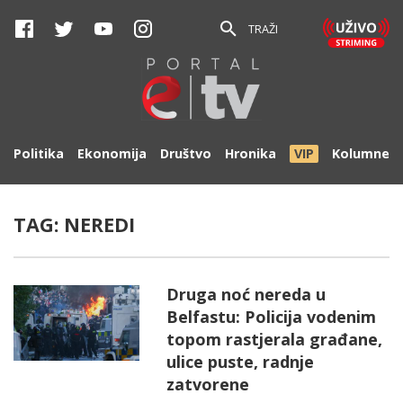
TRAŽI
Politika
Ekonomija
Društvo
Hronika
VIP
Kolumne
TAG:
NEREDI
Druga noć nereda u
Belfastu: Policija vodenim
topom rastjerala građane,
ulice puste, radnje
zatvorene