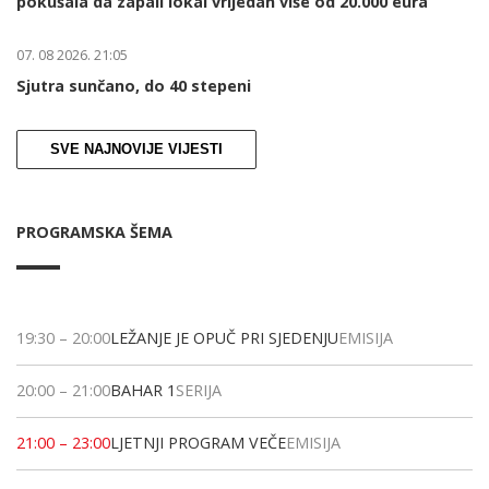
pokušala da zapali lokal vrijedan više od 20.000 eura
07. 08 2026. 21:05
Sjutra sunčano, do 40 stepeni
SVE NAJNOVIJE VIJESTI
PROGRAMSKA ŠEMA
19:30
–
20:00
LEŽANJE JE OPUČ PRI SJEDENJU
EMISIJA
20:00
–
21:00
BAHAR 1
SERIJA
21:00
–
23:00
LJETNJI PROGRAM VEČE
EMISIJA