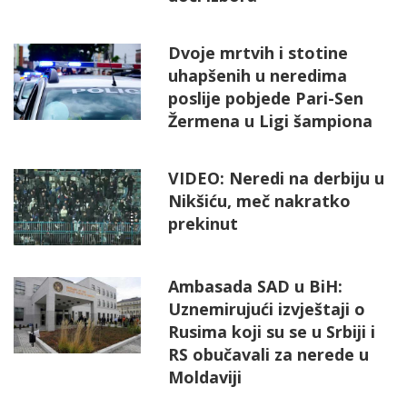
Dvoje mrtvih i stotine
uhapšenih u neredima
poslije pobjede Pari-Sen
Žermena u Ligi šampiona
VIDEO: Neredi na derbiju u
Nikšiću, meč nakratko
prekinut
Ambasada SAD u BiH:
Uznemirujući izvještaji o
Rusima koji su se u Srbiji i
RS obučavali za nerede u
Moldaviji