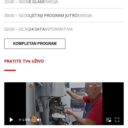
23:00
–
00:00
E GLAM
EMISIJA
00:00
–
02:00
LJETNJI PROGRAM JUTRO
EMISIJA
02:00
–
02:30
24 SATA
INFORMATIVA
KOMPLETAN PROGRAM
PRATITE TVe UŽIVO