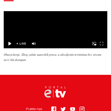
Obavještenje: Zbog zaštite autorskih prava, u odredjenim terminima live stream
neće biti dostupan.
Pratite nas