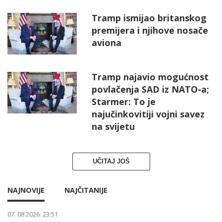
Tramp ismijao britanskog
premijera i njihove nosače
aviona
Tramp najavio mogućnost
povlačenja SAD iz NATO-a;
Starmer: To je
najučinkovitiji vojni savez
na svijetu
UČITAJ JOŠ
NAJNOVIJE
NAJČITANIJE
07. 08 2026. 23:51