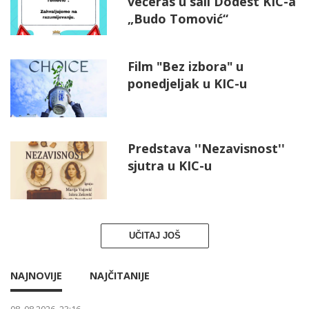
večeras u sali Dodest KIC-a
„Budo Tomović“
Film "Bez izbora" u
ponedjeljak u KIC-u
Predstava ''Nezavisnost''
sjutra u KIC-u
UČITAJ JOŠ
NAJNOVIJE
NAJČITANIJE