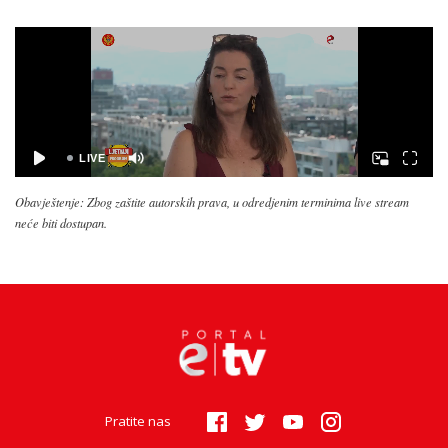
Obavještenje: Zbog zaštite autorskih prava, u odredjenim terminima live stream
neće biti dostupan.
Pratite nas