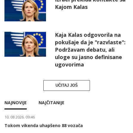
Kajom Kalas
Kaja Kalas odgovorila na
pokušaje da je "razvlaste":
Podržavam debatu, ali
uloge su jasno definisane
ugovorima
UČITAJ JOŠ
NAJNOVIJE
NAJČITANIJE
10. 08 2026. 09:46
Tokom vikenda uhapšeno 88 vozača