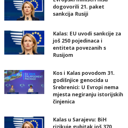
dogovorili 21. paket
sankcija Rusiji
Kalas: EU uvodi sankcije za
još 250 pojedinaca i
entiteta povezanih s
Rusijom
Kos i Kalas povodom 31.
godišnjice genocida u
Srebrenici: U Evropi nema
mjesta negiranju istorijskih
činjenica
Kalas u Sarajevu: BiH
rizikuje gubitak još 370