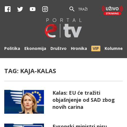
TRAŽI
Politika
Ekonomija
Društvo
Hronika
VIP
Kolumne
TAG:
KAJA-KALAS
Kalas: EU će tražiti
objašnjenje od SAD zbog
novih carina
Evropski ministri nisu