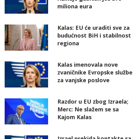
miliona eura
Kalas: EU će uraditi sve za
budućnost BiH i stabilnost
regiona
Kalas imenovala nove
zvaničnike Evropske službe
za vanjske poslove
Razdor u EU zbog Izraela;
Merc: Ne slažem se sa
Kajom Kalas
Izrael prekida kontakte sa