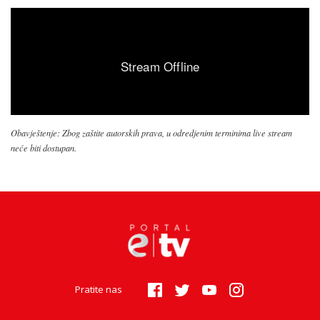
Obavještenje: Zbog zaštite autorskih prava, u odredjenim terminima live stream
neće biti dostupan.
Pratite nas