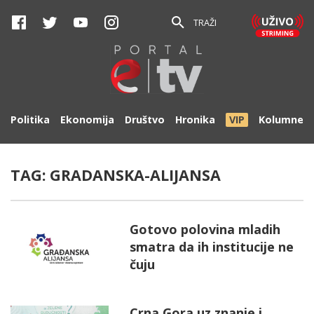
TRAŽI
Politika
Ekonomija
Društvo
Hronika
VIP
Kolumne
TAG:
GRADANSKA-ALIJANSA
Gotovo polovina mladih
smatra da ih institucije ne
čuju
Crna Gora uz znanje i