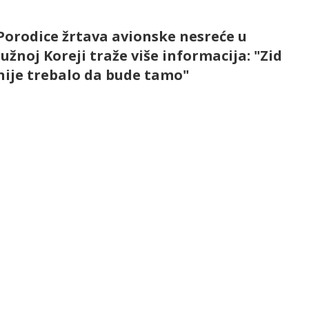
Porodice žrtava avionske nesreće u
Južnoj Koreji traže više informacija: "Zid
nije trebalo da bude tamo"