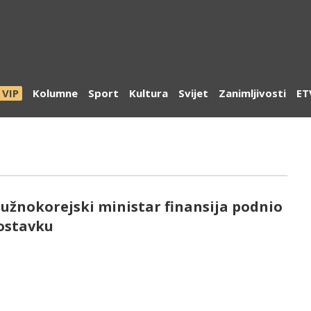
VIP
Kolumne
Sport
Kultura
Svijet
Zanimljivosti
ET
Južnokorejski ministar finansija podnio
ostavku