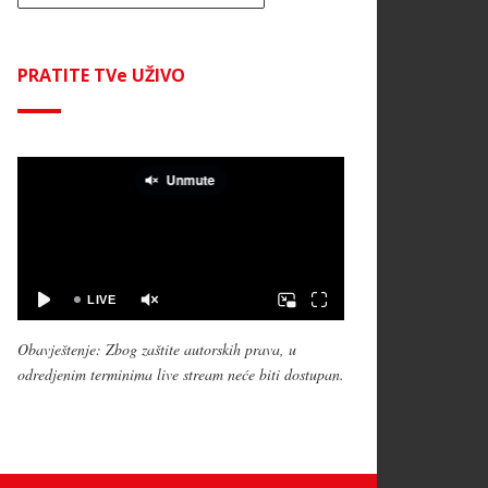
PRATITE TVe UŽIVO
Obavještenje: Zbog zaštite autorskih prava, u
odredjenim terminima live stream neće biti dostupan.