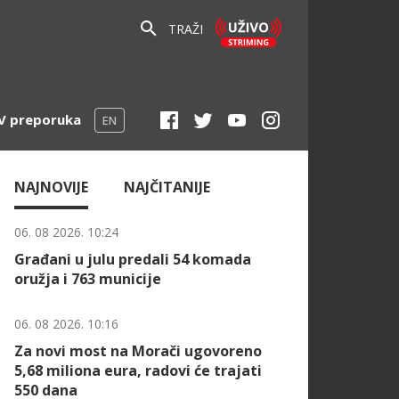
TRAŽI
V preporuka
EN
NAJNOVIJE
NAJČITANIJE
06. 08 2026. 10:24
Građani u julu predali 54 komada
oružja i 763 municije
06. 08 2026. 10:16
Za novi most na Morači ugovoreno
5,68 miliona eura, radovi će trajati
550 dana