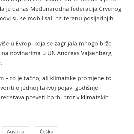
ila je danas Međunarodna federacija Crvenog
imovi su se mobilisali na terenu posljednjih
više u Evropi koja se zagrijala mnogo brže
 je na novinarima u UN Andreas Vajsenberg,
.
m – to je tačno, ali klimatske promjene to
riti o jednoj takvoj pojavi godišnje -
sredstava posveti borbi protiv klimatskih
Austrija
Češka