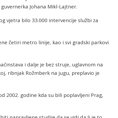
a guvernerka Johana Mikl-Lajtner.
g vjetra bilo 33.000 intervencije službi za
ne četiri metro linije, kao i svi gradski parkovi
aćinstava i dalje je bez struje, uglavnom na
oj, ribnjak Rožmberk na jugu, preplavio je
d 2002. godine kda su bili poplavljeni Prag,
ti napravljene studije da se vidi da li je to