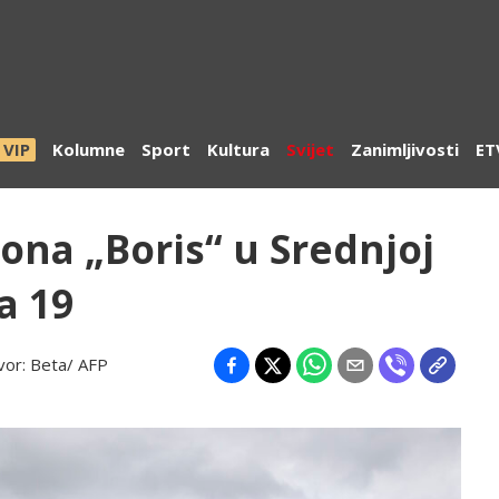
VIP
Kolumne
Sport
Kultura
Svijet
Zanimljivosti
ET
lona „Boris“ u Srednjoj
a 19
vor:
Beta/ AFP