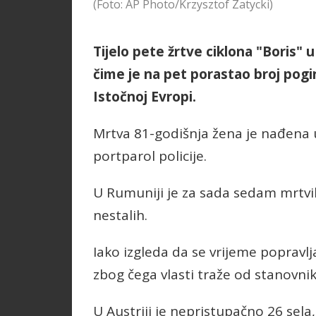
(Foto: AP Photo/Krzysztof Zatycki)
Tijelo pete žrtve ciklona "Boris" 
čime je na pet porastao broj pogin
Istočnoj Evropi.
Mrtva 81-godišnja žena je nađena u 
portparol policije.
U Rumuniji je za sada sedam mrtvih,
nestalih.
Iako izgleda da se vrijeme popravlja, 
zbog čega vlasti traže od stanovni
U Austriji je nepristupačno 26 sela