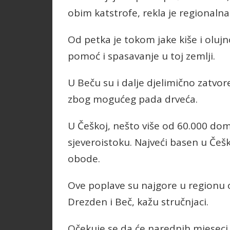
obim katstrofe, rekla je regionaln
Od petka je tokom jake kiše i olujno
pomoć i spasavanje u toj zemlji.
U Beču su i dalje djelimično zatvore
zbog mogućeg pada drveća.
U Češkoj, nešto više od 60.000 dom
sjeveroistoku. Najveći basen u Češk
obode.
Ove poplave su najgore u regionu o
Drezden i Beč, kažu stručnjaci.
Očekuje se da će narednih mjeseci bi