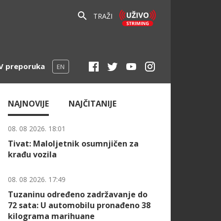
TRAŽI
V preporuka
EN
NAJNOVIJE
NAJČITANIJE
08. 08 2026. 18:01
Tivat: Maloljetnik osumnjičen za
krađu vozila
08. 08 2026. 17:49
Tuzaninu određeno zadržavanje do
72 sata: U automobilu pronađeno 38
kilograma marihuane