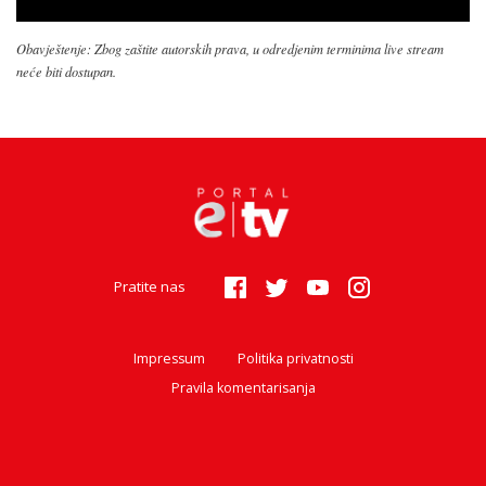
Obavještenje: Zbog zaštite autorskih prava, u odredjenim terminima live stream
neće biti dostupan.
Pratite nas
Impressum
Politika privatnosti
Pravila komentarisanja