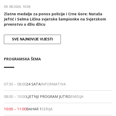
09. 08 2026. 10:04
Zlatne medalje za ponos policije i Crne Gore: Nataša
Jeftić i Selma Ličina svjetske šampionke na Svjetskom
prvenstvu u džiu džicu
SVE NAJNOVIJE VIJESTI
PROGRAMSKA ŠEMA
07:30
–
08:00
24 SATA
INFORMATIVA
08:00
–
10:00
LJETNJI PROGRAM JUTRO
EMISIJA
10:00
–
11:00
BAHAR 1
SERIJA