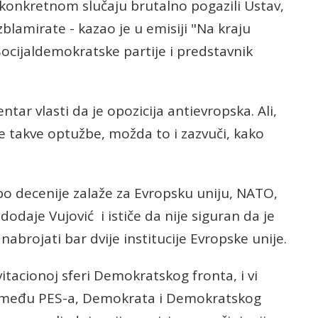
u konkretnom slučaju brutalno pogazili Ustav,
lamirate - kazao je u emisiji "Na kraju
 Socijaldemokratske partije i predstavnik
tar vlasti da je opozicija antievropska. Ali,
e takve optužbe, možda to i zazvuči, kako
 po decenije zalaže za Evropsku uniju, NATO,
dodaje Vujović i ističe da nije siguran da je
 nabrojati bar dvije institucije Evropske unije.
vitacionoj sferi Demokratskog fronta, i vi
 između PES-a, Demokrata i Demokratskog