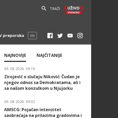
TRAŽI
V preporuka
EN
NAJNOVIJE
NAJČITANIJE
09. 08 2026. 09:19
Zirojević o slučaju Niković: Čudan je
njegov odnos sa Demokratama, ali i
sa našom konzulkom u Njujorku
09. 08 2026. 09:02
AMSCG: Pojačan intenzitet
saobraćaja na prilazima gradovima i