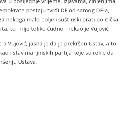
va u posljednje vrijeme, izjavama, činjenjima,
emokrate postaju tvrđi DF od samog DF-a,
a nekoga malo bolje i suštinski prati politička
a, to i nije toliko čudno - rekao je Vujović.
ra Vujović, jasna je da je prekršen Ustav, a to
 kao i stav manjinskih partija koje su rekle da
kršenju Ustava.