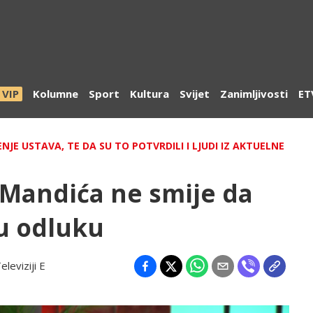
VIP
Kolumne
Sport
Kultura
Svijet
Zanimljivosti
ET
NJE USTAVA, TE DA SU TO POTVRDILI I LJUDI IZ AKTUELNE
d Mandića ne smije da
u odluku
eleviziji E