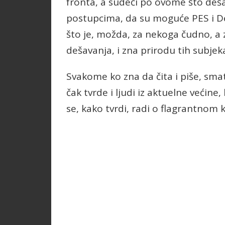
fronta, a sudeći po ovome što deša
postupcima, da su moguće PES i D
što je, možda, za nekoga čudno, a z
dešavanja, i zna prirodu tih subjekat
Svakome ko zna da čita i piše, smat
čak tvrde i ljudi iz aktuelne većine,
se, kako tvrdi, radi o flagrantnom 