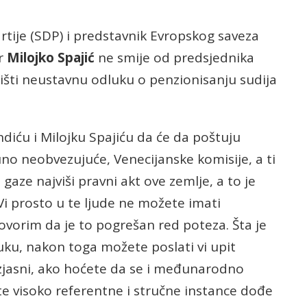
tije (SDP) i predstavnik Evropskog saveza
er
Milojko Spajić
ne smije od predsjednika
šti neustavnu odluku o penzionisanju sudija
diću i Milojku Spajiću da će da poštuju
uno neobvezujuće, Venecijanske komisije, a ti
 gaze najviši pravni akt ove zemlje, a to je
i prosto u te ljude ne možete imati
vorim da je to pogrešan red poteza. Šta je
uku, nakon toga možete poslati vi upit
 izjasni, ako hoćete da se i međunarodno
te visoko referentne i stručne instance dođe