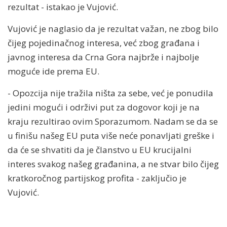
rezultat - istakao je Vujović.
Vujović je naglasio da je rezultat važan, ne zbog bilo
čijeg pojedinačnog interesa, već zbog građana i
javnog interesa da Crna Gora najbrže i najbolje
moguće ide prema EU.
- Opozcija nije tražila ništa za sebe, već je ponudila
jedini mogući i održivi put za dogovor koji je na
kraju rezultirao ovim Sporazumom. Nadam se da se
u finišu našeg EU puta više neće ponavljati greške i
da će se shvatiti da je članstvo u EU krucijalni
interes svakog našeg građanina, a ne stvar bilo čijeg
kratkoročnog partijskog profita - zaključio je
Vujović.