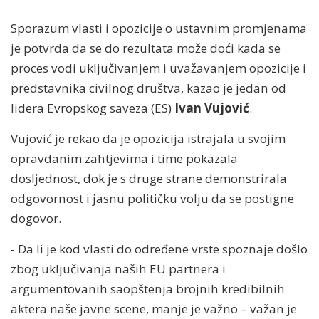
Sporazum vlasti i opozicije o ustavnim promjenama
je potvrda da se do rezultata može doći kada se
proces vodi uključivanjem i uvažavanjem opozicije i
predstavnika civilnog društva, kazao je jedan od
lidera Evropskog saveza (ES)
Ivan Vujović
.
Vujović je rekao da je opozicija istrajala u svojim
opravdanim zahtjevima i time pokazala
dosljednost, dok je s druge strane demonstrirala
odgovornost i jasnu političku volju da se postigne
dogovor.
- Da li je kod vlasti do određene vrste spoznaje došlo
zbog uključivanja naših EU partnera i
argumentovanih saopštenja brojnih kredibilnih
aktera naše javne scene, manje je važno – važan je