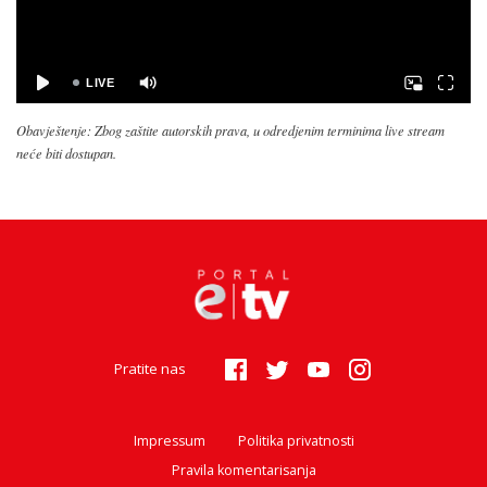
Obavještenje: Zbog zaštite autorskih prava, u odredjenim terminima live stream
neće biti dostupan.
Pratite nas
Impressum
Politika privatnosti
Pravila komentarisanja