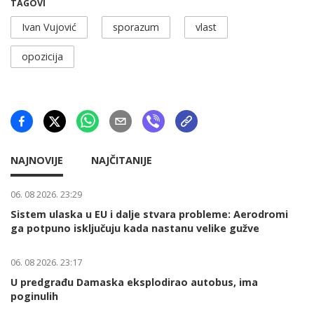
TAGOVI
Ivan Vujović
sporazum
vlast
opozicija
NAJNOVIJE
NAJČITANIJE
06. 08 2026. 23:29
Sistem ulaska u EU i dalje stvara probleme: Aerodromi
ga potpuno isključuju kada nastanu velike gužve
06. 08 2026. 23:17
U predgrađu Damaska eksplodirao autobus, ima
poginulih