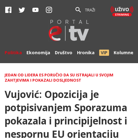
TRAŽI
Politika
Ekonomija
Društvo
Hronika
VIP
Kolumne
JEDAN OD LIDERA ES PORUČIO DA SU ISTRAJALI U SVOJIM
ZAHTJEVIMA I POKAZALI DOSLJEDNOST
Vujović: Opozicija je
potpisivanjem Sporazuma
pokazala i principijelnost i
nespornu EU orjentaciju