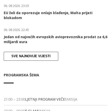
06. 08 2026. 23:03
EU želi da oporezuje onlajn klađenje, Malta prijeti
blokadom
06. 08 2026. 22:45
Jedan od najvećih evropskih avioprevoznika prodat za 6,6
milijardi eura
SVE NAJNOVIJE VIJESTI
PROGRAMSKA ŠEMA
21:00
–
23:00
LJETNJI PROGRAM VEČE
EMISIJA
23:00
–
00:00
E GLAM
EMISIJA