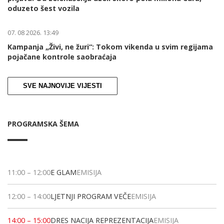
oduzeto šest vozila
07. 08 2026. 13:49
Kampanja „Živi, ne žuri“: Tokom vikenda u svim regijama
pojačane kontrole saobraćaja
SVE NAJNOVIJE VIJESTI
PROGRAMSKA ŠEMA
11:00
–
12:00
E GLAM
EMISIJA
12:00
–
14:00
LJETNJI PROGRAM VEČE
EMISIJA
14:00
–
15:00
DRES NACIJA REPREZENTACIJA
EMISIJA