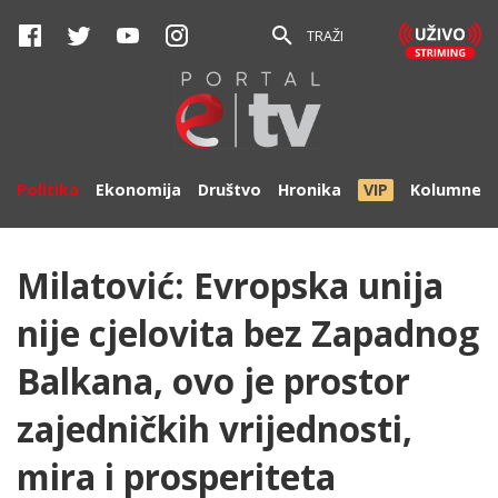
TRAŽI
Politika
Ekonomija
Društvo
Hronika
VIP
Kolumne
Milatović: Evropska unija
nije cjelovita bez Zapadnog
Balkana, ovo je prostor
zajedničkih vrijednosti,
mira i prosperiteta