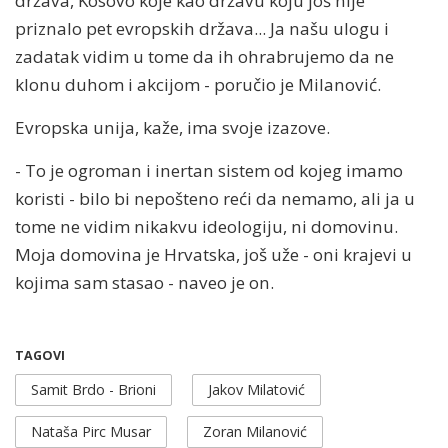
država, Kosovo koje kao državu koju još nije
priznalo pet evropskih država... Ja našu ulogu i
zadatak vidim u tome da ih ohrabrujemo da ne
klonu duhom i akcijom - poručio je Milanović.
Evropska unija, kaže, ima svoje izazove.
- To je ogroman i inertan sistem od kojeg imamo
koristi - bilo bi nepošteno reći da nemamo, ali ja u
tome ne vidim nikakvu ideologiju, ni domovinu.
Moja domovina je Hrvatska, još uže - oni krajevi u
kojima sam stasao - naveo je on.
TAGOVI
Samit Brdo - Brioni
Jakov Milatović
Nataša Pirc Musar
Zoran Milanović