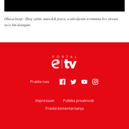
Obavještenje: Zbog zaštite autorskih prava, u odredjenim terminima live stream
neće biti dostupan.
Pratite nas
Impressum
Politika privatnosti
Pravila komentarisanja