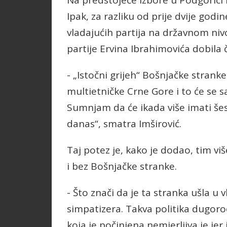
Ipak, za razliku od prije dvije godi
vladajućih partija na državnom niv
partije Ervina Ibrahimovića dobila č
- „Istočni grijeh“ Bošnjačke stranke
multietničke Crne Gore i to će se s
Sumnjam da će ikada više imati še
danas“, smatra Imširović.
Taj potez je, kako je dodao, tim v
i bez Bošnjačke stranke.
- Što znači da je ta stranka ušla u v
simpatizera. Takva politika dugoro
koja je počinjena nemjerljiva je jer