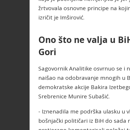
žrtvovala osnovne principe na koj
izričit je Imširović.
Ono što ne valja u Bi
Gori
Sagovornik Analitike osvrnuo se i 
naišao na odobravanje mnogih u Bo
demokratske akcije Bakira Izetbeg
Srebrenice Munire Subašić.
- Iznenadila me podrška ulasku u v
bošnjački političari iz BiH do sada n
pretjerano komentarisali položaj t