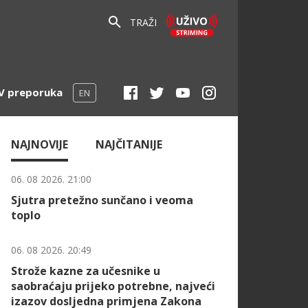
TRAŽI
V preporuka
EN
NAJNOVIJE
NAJČITANIJE
06. 08 2026. 21:00
Sjutra pretežno sunčano i veoma
toplo
06. 08 2026. 20:49
Strože kazne za učesnike u
saobraćaju prijeko potrebne, najveći
izazov dosljedna primjena Zakona