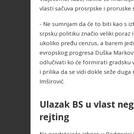
vlasti sačuva prosrpske i proruske
- Ne sumnjam da će to biti kao s i
srpsku politiku značio veliki poraz
ukoliko pređu cenzus, a barem jed
evropskog progresa Duška Marković
odlučivati ko će formirati gradsku 
i prilika da se vidi dokle seže duga
Imširović.
Ulazak BS u vlast neg
rejting
Na predstojeće izbore u Podgorici