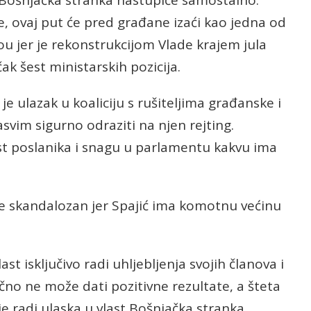
ne, ovaj put će pred građane izaći kao jedna od
ou jer je rekonstrukcijom Vlade krajem jula
ak šest ministarskih pozicija.
 je ulazak u koaliciju s rušiteljima građanske i
asvim sigurno odraziti na njen rejting.
st poslanika i snagu u parlamentu kakvu ima
iše skandalozan jer Spajić ima komotnu većinu
last isključivo radi uhljebljenja svojih članova i
čno ne može dati pozitivne rezultate, a šteta
 je radi ulaska u vlast Bošnjačka stranka