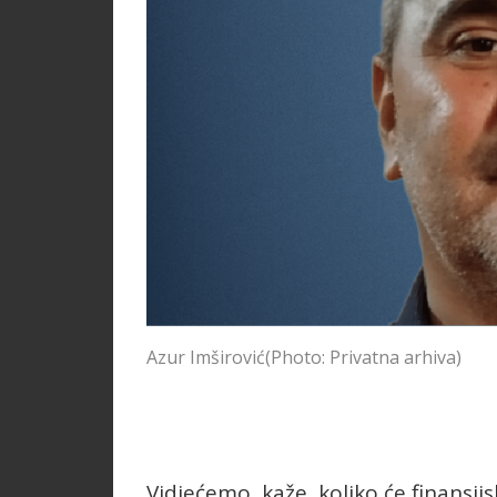
Azur Imširović
(Photo: Privatna arhiva)
Vidjećemo, kaže, koliko će finansijs