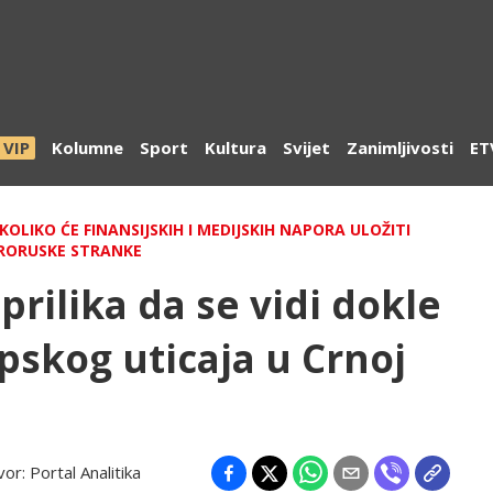
VIP
Kolumne
Sport
Kultura
Svijet
Zanimljivosti
ET
KOLIKO ĆE FINANSIJSKIH I MEDIJSKIH NAPORA ULOŽITI
PRORUSKE STRANKE
 prilika da se vidi dokle
pskog uticaja u Crnoj
vor:
Portal Analitika