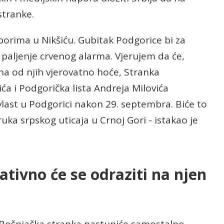
 stranke.
zborima u Nikšiću. Gubitak Podgorice bi za
 i paljenje crvenog alarma. Vjerujem da će,
na od njih vjerovatno hoće, Stranka
a i Podgorička lista Andreja Milovića
vlast u Podgorici nakon 29. septembra. Biće to
 ruka srpskog uticaja u Crnoj Gori - istakao je
ativno će se odraziti na njen
 Bošnjačka stranka nastupiće samostalno.