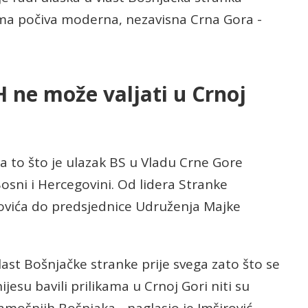
ima počiva moderna, nezavisna Crna Gora -
H ne može valjati u Crnoj
na to što je ulazak BS u Vladu Crne Gore
sni i Hercegovini. Od lidera Stranke
ovića do predsjednice Udruženja Majke
last Bošnjačke stranke prije svega zato što se
ijesu bavili prilikama u Crnoj Gori niti su
amošnjih Bošnjaka - naglasio je Imširović.