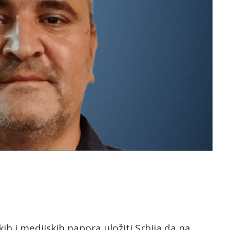
kih i medijskih napora uložiti Srbija da na