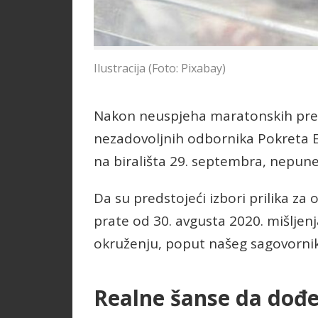
Ilustracija (Foto: Pixabay)
Nakon neuspjeha maratonskih pregov
nezadovoljnih odbornika Pokreta 
na birališta 29. septembra, nepune
Da su predstojeći izbori prilika za 
prate od 30. avgusta 2020. mišljenja
okruženju, poput našeg sagovornik
Realne šanse da dođe