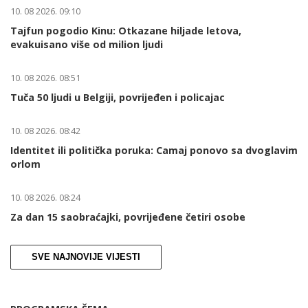
10. 08 2026. 09:10
Tajfun pogodio Kinu: Otkazane hiljade letova,
evakuisano više od milion ljudi
10. 08 2026. 08:51
Tuča 50 ljudi u Belgiji, povrijeđen i policajac
10. 08 2026. 08:42
Identitet ili politička poruka: Camaj ponovo sa dvoglavim
orlom
10. 08 2026. 08:24
Za dan 15 saobraćajki, povrijeđene četiri osobe
SVE NAJNOVIJE VIJESTI