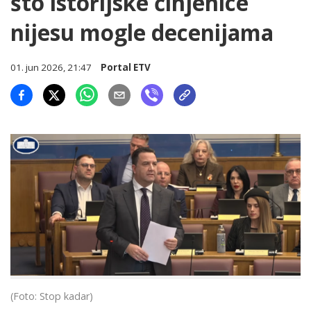
što istorijske činjenice
nijesu mogle decenijama
01. jun 2026, 21:47
Portal ETV
(Foto: Stop kadar)