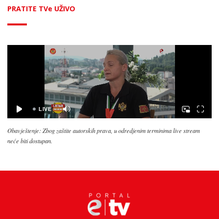
PRATITE TVe UŽIVO
Obavještenje: Zbog zaštite autorskih prava, u odredjenim terminima live stream
neće biti dostupan.