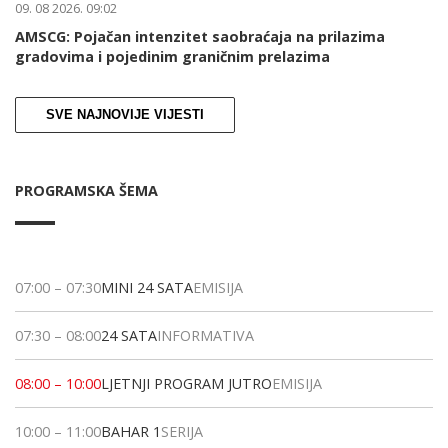
09. 08 2026. 09:02
AMSCG: Pojačan intenzitet saobraćaja na prilazima
gradovima i pojedinim graničnim prelazima
SVE NAJNOVIJE VIJESTI
PROGRAMSKA ŠEMA
07:00
–
07:30
MINI 24 SATA
EMISIJA
07:30
–
08:00
24 SATA
INFORMATIVA
08:00
–
10:00
LJETNJI PROGRAM JUTRO
EMISIJA
10:00
–
11:00
BAHAR 1
SERIJA