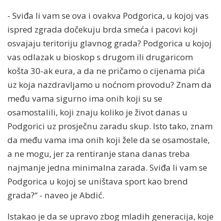
- Sviđa li vam se ova i ovakva Podgorica, u kojoj vas
ispred zgrada dočekuju brda smeća i pacovi koji
osvajaju teritoriju glavnog grada? Podgorica u kojoj
vas odlazak u bioskop s drugom ili drugaricom
košta 30-ak eura, a da ne pričamo o cijenama pića
uz koja nazdravljamo u noćnom provodu? Znam da
među vama sigurno ima onih koji su se
osamostalili, koji znaju koliko je život danas u
Podgorici uz prosječnu zaradu skup. Isto tako, znam
da među vama ima onih koji žele da se osamostale,
a ne mogu, jer za rentiranje stana danas treba
najmanje jedna minimalna zarada. Sviđa li vam se
Podgorica u kojoj se uništava sport kao brend
grada?“ - naveo je Abdić.
Istakao je da se upravo zbog mladih generacija, koje