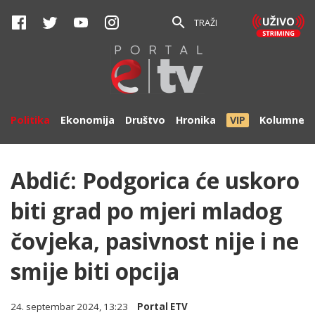
TRAŽI
Politika
Ekonomija
Društvo
Hronika
VIP
Kolumne
Abdić: Podgorica će uskoro
biti grad po mjeri mladog
čovjeka, pasivnost nije i ne
smije biti opcija
24. septembar 2024, 13:23
Portal ETV