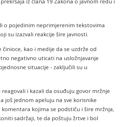
je prekršaja iz člana 19 Zakona o javnom redu i
tili o pojedinim neprimjerenim tekstovima
i su izazvali reakcije šire javnosti.
činioce, kao i medije da se uzdrže od
tno negativno uticati na usložnjavanje
jednosne situacije - zaključili su u
 reagovali i kazali da osuđuju govor mržnje
a još jednom apeluju na sve korisnike
 komentara kojima se podstiču i šire mržnja,
oniti sadržaji, te da poštuju žrtve i bol