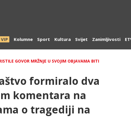
VIP
Kolumne
Sport
Kultura
Svijet
Zanimljivosti
ET
RISTILE GOVOR MRŽNJE U SVOJIM OBJAVAMA BITI
laštvo formiralo dva
om komentara na
ma o tragediji na