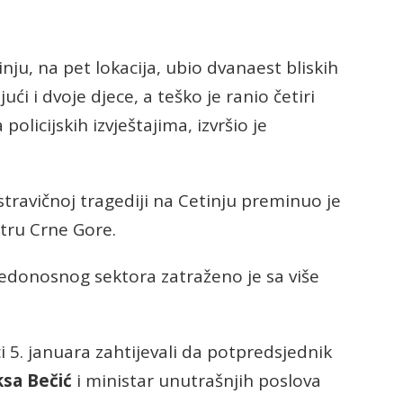
nju, na pet lokacija, ubio dvanaest bliskih
ući i dvoje djece, a teško je ranio četiri
olicijskih izvještajima, izvršio je
travičnoj tragediji na Cetinju preminuo je
tru Crne Gore.
jedonosnog sektora zatraženo je sa više
 5. januara zahtijevali da potpredsjednik
ksa Bečić
i ministar unutrašnjih poslova