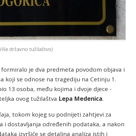
Više državno tužilaštvo)
ci formiralo je dva predmeta povodom objava i
oji se odnose na tragediju na Cetinju 1.
io 13 osoba, među kojima i dvoje djece -
teljka ovog tužilaštva
Lepa Medenica
.
đaja, tokom kojeg su podnijeti zahtjevi za
ja i dostavljanja određenih podataka, a nakon
ataka izvršiće se detaljna analiza istih i