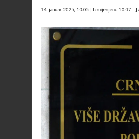
14. januar 2025, 10:05
| Izmijenjeno
10:07
J