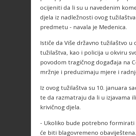
ocijeniti da li su u navedenim kom
djela iz nadležnosti ovog tužilaštv
predmetu - navala je Medenica.
Ističe da Više državno tužilaštvo u 
tužilaštva, kao i policija u okviru 
povodom tragičnog događaja na Ce
mržnje i preduzimaju mjere i radnje
Iz ovog tužilaštva su 10. januara s
te da razmatraju da li u izjavama i
krivičnog djela.
- Ukoliko bude potrebno formirati
će biti blagovremeno obaviještena.