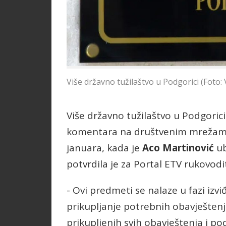
Više državno tužilaštvo u Podgorici (Foto: 
Više državno tužilaštvo u Podgori
komentara na društvenim mrežama k
januara, kada je
Aco Martinović
ub
potvrdila je za Portal ETV rukovodi
- Ovi predmeti se nalaze u fazi izvi
prikupljanje potrebnih obavješten
prikupljenih svih obavještenja i pod