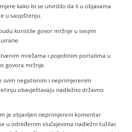
 mjere kako bi se utvrdilo da li u objavama
de u saopštenju.
 budu koristile govor mržnje u svojim
uirane.
uštvenim mrežama i pojedinim portalima u
las govora mržnje.
a o svim negativnim i neprimjerenim
etinju obavještavaju nadležno državno
jem je objavljen neprimjereni komentar
 se u određenim slučajevima nadležni tužilac