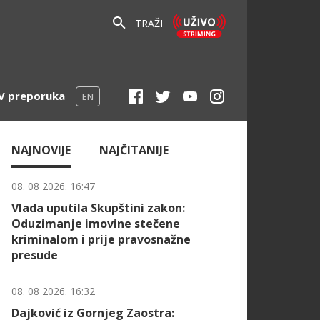
TRAŽI
V preporuka
EN
NAJNOVIJE
NAJČITANIJE
08. 08 2026. 16:47
Vlada uputila Skupštini zakon:
Oduzimanje imovine stečene
kriminalom i prije pravosnažne
presude
08. 08 2026. 16:32
Dajković iz Gornjeg Zaostra: