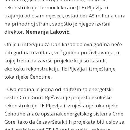
rekonstrukcije Termoelektrane (TE) Pljevlja u
trajanju od osam mjeseci, ostati bez 48 miliona eura
na prihodnoj strani, saopštio je njegov izvršni
direktor,
Nemanja Laković
.
On je u intervjuu za Dan kazao da ova godina neće
biti godina rezultata, već godina preživljavanja, u
kojoj treba da završe projekte koji su kasnili,
ekološku rekonstrukciju TE Pljevlja i izmještanje
toka rijeke Ćehotine.
- Ova godina je jedna od najtežih za energetski
sektor Crne Gore. Rješavanje projekta ekološke
rekonstrukcije TE Pljevlja i izmještanje toka rijeke
Ćehotine znače opstanak energetskog sistema Crne
Gore, tako da će završetak tih projekata biti uslov za
dalji stabilan rad TE i Rudnika uglja - rekao je