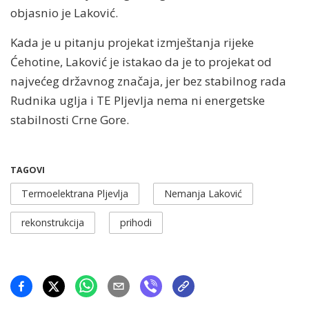
objasnio je Laković.
Kada je u pitanju projekat izmještanja rijeke
Ćehotine, Laković je istakao da je to projekat od
najvećeg državnog značaja, jer bez stabilnog rada
Rudnika uglja i TE Pljevlja nema ni energetske
stabilnosti Crne Gore.
TAGOVI
Termoelektrana Pljevlja
Nemanja Laković
rekonstrukcija
prihodi