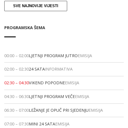
SVE NAJNOVIJE VIJESTI
PROGRAMSKA ŠEMA
00:00
–
02:00
LJETNJI PROGRAM JUTRO
EMISIJA
02:00
–
02:30
24 SATA
INFORMATIVA
02:30
–
04:30
VIKEND POPODNE
EMISIJA
04:30
–
06:30
LJETNJI PROGRAM VEČE
EMISIJA
06:30
–
07:00
LEŽANJE JE OPUČ PRI SJEDENJU
EMISIJA
07:00
–
07:30
MINI 24 SATA
EMISIJA