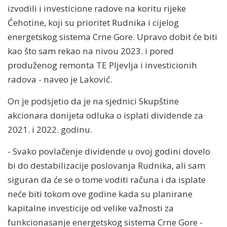
izvodili i investicione radove na koritu rijeke
Ćehotine, koji su prioritet Rudnika i cijelog
energetskog sistema Crne Gore. Upravo dobit će biti
kao što sam rekao na nivou 2023. i pored
produženog remonta TE Pljevlja i investicionih
radova - naveo je Laković.
On je podsjetio da je na sjednici Skupštine
akcionara donijeta odluka o isplati dividende za
2021. i 2022. godinu.
- Svako povlačenje dividende u ovoj godini dovelo
bi do destabilizacije poslovanja Rudnika, ali sam
siguran da će se o tome voditi računa i da isplate
neće biti tokom ove godine kada su planirane
kapitalne investicije od velike važnosti za
funkcionasanje energetskog sistema Crne Gore -