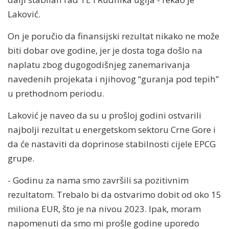
Laković.
On je poručio da finansijski rezultat nikako ne može
biti dobar ove godine, jer je dosta toga došlo na
naplatu zbog dugogodišnjeg zanemarivanja
navedenih projekata i njihovog “guranja pod tepih”
u prethodnom periodu.
Laković je naveo da su u prošloj godini ostvarili
najbolji rezultat u energetskom sektoru Crne Gore i
da će nastaviti da doprinose stabilnosti cijele EPCG
grupe.
- Godinu za nama smo završili sa pozitivnim
rezultatom. Trebalo bi da ostvarimo dobit od oko 15
miliona EUR, što je na nivou 2023. Ipak, moram
napomenuti da smo mi prošle godine uporedo