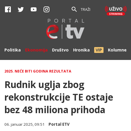
TRAŽI
Politika
Ekonomija
Društvo
Hronika
VIP
Kolumne
2025. NEĆE BITI GODINA REZULTATA
Rudnik uglja zbog
rekonstrukcije TE ostaje
bez 48 miliona prihoda
06. januar 2025, 09:51
Portal ETV