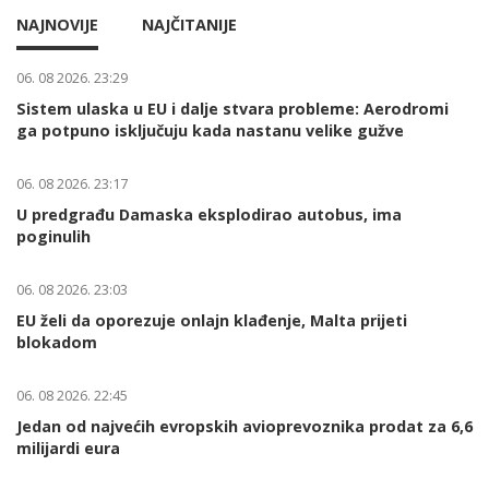
NAJNOVIJE
NAJČITANIJE
06. 08 2026. 23:29
Sistem ulaska u EU i dalje stvara probleme: Aerodromi
ga potpuno isključuju kada nastanu velike gužve
06. 08 2026. 23:17
U predgrađu Damaska eksplodirao autobus, ima
poginulih
06. 08 2026. 23:03
EU želi da oporezuje onlajn klađenje, Malta prijeti
blokadom
06. 08 2026. 22:45
Jedan od najvećih evropskih avioprevoznika prodat za 6,6
milijardi eura