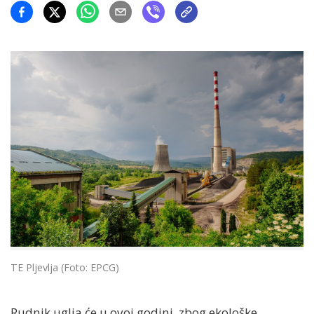
TE Pljevlja (Foto: EPCG)
Rudnik uglja će u ovoj godini, zbog ekološke