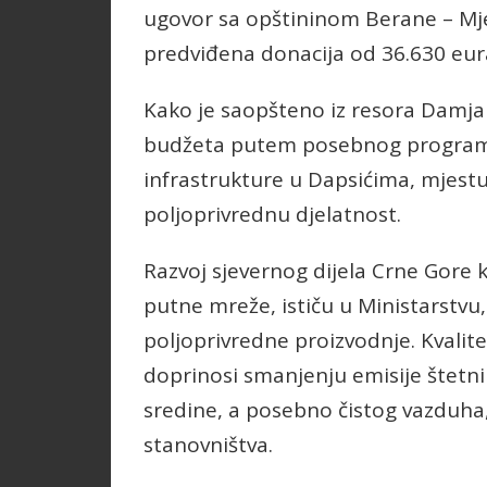
ugovor sa opštininom Berane – Mj
predviđena donacija od 36.630 eura
Kako je saopšteno iz resora Damjan
budžeta putem posebnog programa,
infrastrukture u Dapsićima, mjest
poljoprivrednu djelatnost.
Razvoj sjevernog dijela Crne Gore 
putne mreže, ističu u Ministarstvu,
poljoprivredne proizvodnje. Kvalit
doprinosi smanjenju emisije štetni
sredine, a posebno čistog vazduha, 
stanovništva.