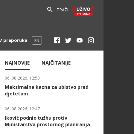
TRAŽI
V preporuka
EN
NAJNOVIJE
NAJČITANIJE
06. 08 2026. 12:53
Maksimalna kazna za ubistvo pred
djetetom
06. 08 2026. 12:47
Iković podnio tužbu protiv
Ministarstva prostornog planiranja