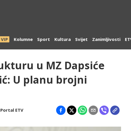
VIP
Kolumne
Sport
Kultura
Svijet
Zanimljivosti
ET
rukturu u MZ Dapsiće
ić: U planu brojni
Portal ETV