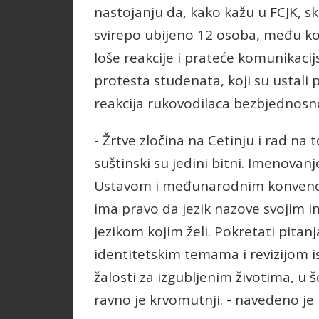
nastojanju da, kako kažu u FCJK, s
svirepo ubijeno 12 osoba, među ko
loše reakcije i prateće komunikaci
protesta studenata, koji su ustali
reakcija rukovodilaca bezbjednosn
- Žrtve zločina na Cetinju i rad na
suštinski su jedini bitni. Imenovanje
Ustavom i međunarodnim konvencij
ima pravo da jezik nazove svojim 
jezikom kojim želi. Pokretati pitan
identitetskim temama i revizijom is
žalosti za izgubljenim životima, u 
ravno je krvomutnji. - navedeno je