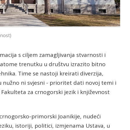
vnost)
macija s ciljem zamagljivanja stvarnosti i
datome trenutku u društvu izrazito bitno
nika. Time se nastoji kreirati diverzija,
 nužno ni svjesni - prioritet dati novoj temi i
z Fakulteta za crnogorski jezik i književnost
 crnogorsko-primorski Joanikije, nudeći
ziku, istoriji, politici, izmjenama Ustava, u