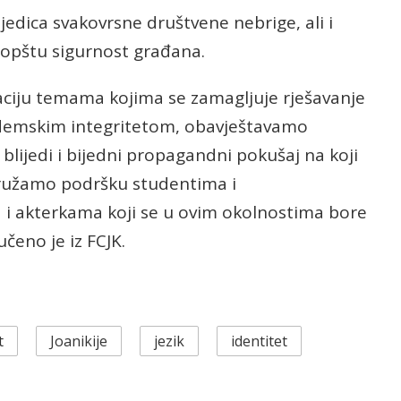
jedica svakovrsne društvene nebrige, ali i
opštu sigurnost građana.
ciju temama kojima se zamagljuje rješavanje
akademskim integritetom, obavještavamo
blijedi i bijedni propagandni pokušaj na koji
 pružamo podršku studentima i
a i akterkama koji se u ovim okolnostima bore
učeno je iz FCJK.
t
Joanikije
jezik
identitet