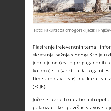
(Foto: Fakultet za crnogorski jezik i knjiže
Plasiranje irelevantnih tema i infor
skretanja pažnje s onoga što je u 
jedna je od čestih propagandnih teh
kojom će slušaoci - a da toga nijesu
time zaboraviti suštinu, kazali su i
(FCJK).
Juče se javnosti obratio mitropolit
polarizacijske i površne stavove o je