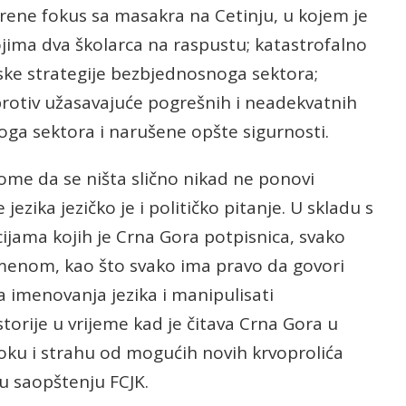
krene fokus sa masakra na Cetinju, u kojem je
jima dva školarca na raspustu; katastrofalno
jske strategije bezbjednosnoga sektora;
 protiv užasavajuće pogrešnih i neadekvatnih
oga sektora i narušene opšte sigurnosti.
 tome da se ništa slično nikad ne ponovi
 jezika jezičko je i političko pitanje. U skladu s
ama kojih je Crna Gora potpisnica, svako
imenom, kao što svako ima pravo da govori
ja imenovanja jezika i manipulisati
torije u vrijeme kad je čitava Crna Gora u
šoku i strahu od mogućih novih krvoprolića
 u saopštenju FCJK.