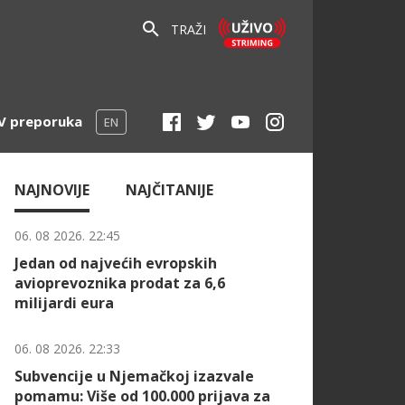
TRAŽI
V preporuka
EN
NAJNOVIJE
NAJČITANIJE
06. 08 2026. 22:45
Jedan od najvećih evropskih
avioprevoznika prodat za 6,6
milijardi eura
06. 08 2026. 22:33
Subvencije u Njemačkoj izazvale
pomamu: Više od 100.000 prijava za