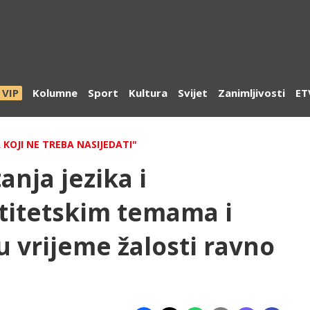
VIP
Kolumne
Sport
Kultura
Svijet
Zanimljivosti
ET
 KOJI NE TREBA NASIJEDATI"
anja jezika i
ntitetskim temama i
 u vrijeme žalosti ravno