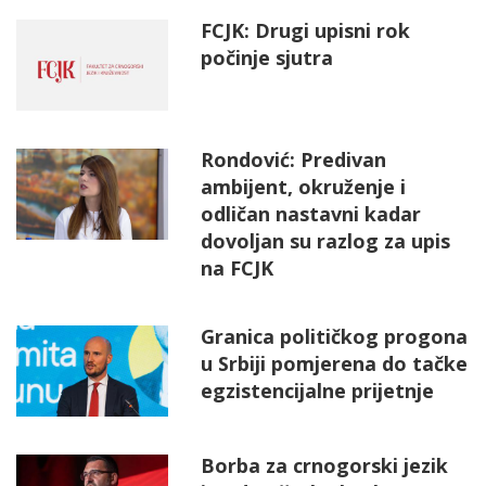
FCJK: Drugi upisni rok
počinje sjutra
Rondović: Predivan
ambijent, okruženje i
odličan nastavni kadar
dovoljan su razlog za upis
na FCJK
Granica političkog progona
u Srbiji pomjerena do tačke
egzistencijalne prijetnje
Borba za crnogorski jezik