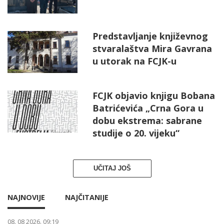
Predstavljanje književnog
stvaralaštva Mira Gavrana
u utorak na FCJK-u
FCJK objavio knjigu Bobana
Batrićevića „Crna Gora u
dobu ekstrema: sabrane
studije o 20. vijeku“
UČITAJ JOŠ
NAJNOVIJE
NAJČITANIJE
08. 08 2026. 09:19