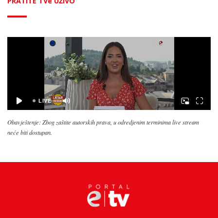
PRATITE TVe UŽIVO
Obavještenje: Zbog zaštite autorskih prava, u odredjenim terminima live stream
neće biti dostupan.