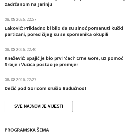
zadržanom na Jarinju
08. 08 2026. 22:57
Laković: Prikladno bi bilo da su sinoć pomenuti kučki
partizani, pored čijeg su se spomenika okupili
08. 08 2026. 22:40
Knežević: Spajić je bio prvi 'ćaci' Crne Gore, uz pomoć
Srbije i Vučića postao je premijer
08. 08 2026. 22:27
Dečić pod Goricom srušio Budućnost
SVE NAJNOVIJE VIJESTI
PROGRAMSKA ŠEMA