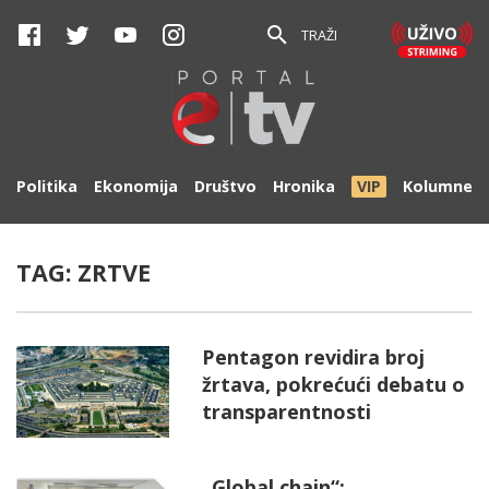
TRAŽI
Politika
Ekonomija
Društvo
Hronika
VIP
Kolumne
TAG:
ZRTVE
Pentagon revidira broj
žrtava, pokrećući debatu o
transparentnosti
„Global chain“: