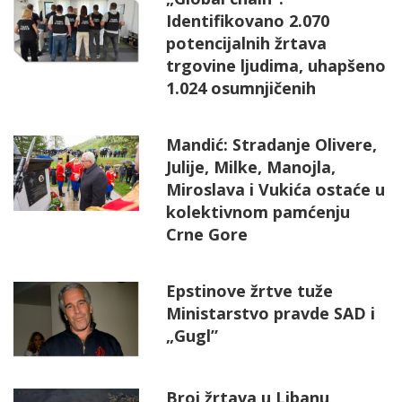
Identifikovano 2.070
potencijalnih žrtava
trgovine ljudima, uhapšeno
1.024 osumnjičenih
Mandić: Stradanje Olivere,
Julije, Milke, Manojla,
Miroslava i Vukića ostaće u
kolektivnom pamćenju
Crne Gore
Epstinove žrtve tuže
Ministarstvo pravde SAD i
„Gugl”
Broj žrtava u Libanu