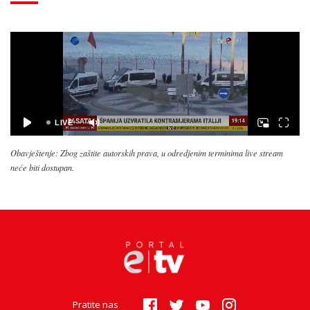
Obavještenje: Zbog zaštite autorskih prava, u odredjenim terminima live stream
neće biti dostupan.
Pratite nas