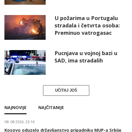
U požarima u Portugalu
stradala i četvrta osoba:
Preminuo vatrogasac
Pucnjava u vojnoj bazi u
SAD, ima stradalih
UČITAJ JOŠ
NAJNOVIJE
NAJČITANIJE
08. 08 2026. 23:16
Kosovo oduzelo državljanstvo pripadniku MUP-a Srbije