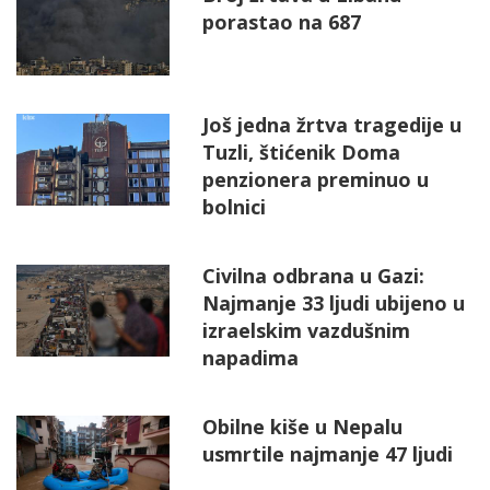
porastao na 687
Još jedna žrtva tragedije u
Tuzli, štićenik Doma
penzionera preminuo u
bolnici
Civilna odbrana u Gazi:
Najmanje 33 ljudi ubijeno u
izraelskim vazdušnim
napadima
Obilne kiše u Nepalu
usmrtile najmanje 47 ljudi