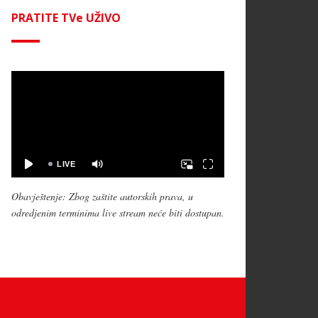
PRATITE TVe UŽIVO
Obavještenje: Zbog zaštite autorskih prava, u
odredjenim terminima live stream neće biti dostupan.