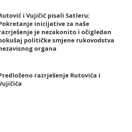
Rutović i Vujičić pisali Satleru:
Pokretanje inicijative za naše
razrješenje je nezakonito i očigledan
pokušaj političke smjene rukovodstva
nezavisnog organa
Predloženo razrješenje Rutovića i
Vujičića