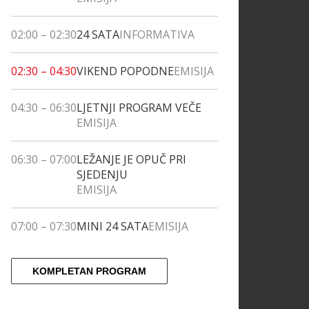
02:00
–
02:30
24 SATA
INFORMATIVA
02:30
–
04:30
VIKEND POPODNE
EMISIJA
04:30
–
06:30
LJETNJI PROGRAM VEČE
EMISIJA
06:30
–
07:00
LEŽANJE JE OPUČ PRI
SJEDENJU
EMISIJA
07:00
–
07:30
MINI 24 SATA
EMISIJA
KOMPLETAN PROGRAM