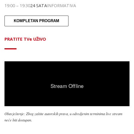
19:00
–
19:30
24 SATA
INFORMATIVA
KOMPLETAN PROGRAM
PRATITE TVe UŽIVO
Obavještenje: Zbog zaštite autorskih prava, u odredjenim terminima live stream
neće biti dostupan.