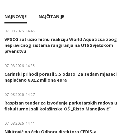
NAJNOVIJE
NAJČITANIJE
07. 08 2026. 14:45
VPSCG zatražio hitnu reakciju World Aquaticsa zbog
nepravičnog sistema rangiranja na U16 Svjetskom
prvenstvu
07. 08 2026. 14:35
Carinski prihodi porasli 5,5 odsto: Za sedam mjeseci
naplaćeno 832,2 miliona eura
07. 08 2026. 14:27
Raspisan tender za izvođenje parketarskih radova u
fiskulturnoj sali kolašinske OŠ „Risto Manojlović“
07. 08 2026. 14:11
Nikitović na čelu Odbora direktora CEDIS-a