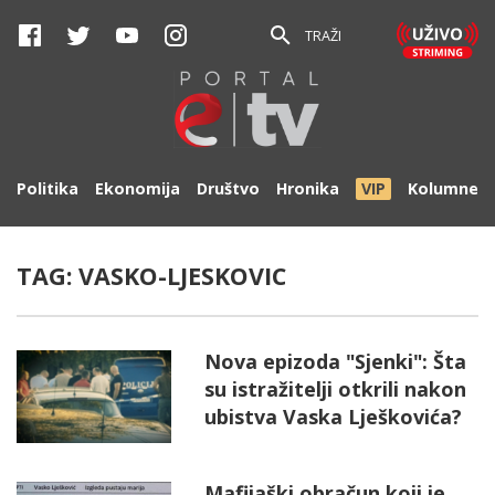
TRAŽI
Politika
Ekonomija
Društvo
Hronika
VIP
Kolumne
TAG:
VASKO-LJESKOVIC
Nova epizoda "Sjenki": Šta
su istražitelji otkrili nakon
ubistva Vaska Lješkovića?
Mafijaški obračun koji je