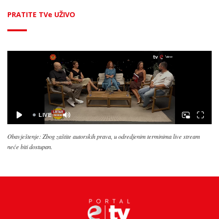
PRATITE TVe UŽIVO
Obavještenje: Zbog zaštite autorskih prava, u odredjenim terminima live stream
neće biti dostupan.