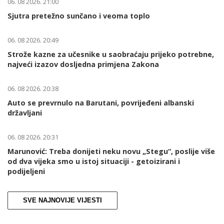
06. 08 2026. 21:00
Sjutra pretežno sunčano i veoma toplo
06. 08 2026. 20:49
Strože kazne za učesnike u saobraćaju prijeko potrebne,
najveći izazov dosljedna primjena Zakona
06. 08 2026. 20:38
Auto se prevrnulo na Barutani, povrijeđeni albanski
državljani
06. 08 2026. 20:31
Marunović: Treba donijeti neku novu „Stegu“, poslije više
od dva vijeka smo u istoj situaciji - getoizirani i
podijeljeni
SVE NAJNOVIJE VIJESTI