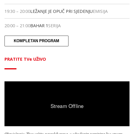
19:30
–
20:00
LEŽANJE JE OPUČ PRI SJEDENJU
EMISIJA
20:00
–
21:00
BAHAR 1
SERIJA
KOMPLETAN PROGRAM
PRATITE TVe UŽIVO
Obavještenje: Zbog zaštite autorskih prava, u odredjenim terminima live stream