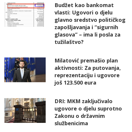
Budžet kao bankomat
vlasti: Ugovori o djelu
glavno sredstvo političkog
zapošljavanja i “sigurnih
glasova” – ima li posla za
tužilaštvo?
Milatović premašio plan
aktivnosti: Za putovanja,
reprezentaciju i ugovore
još 123.500 eura
DRI: MKM zaključivalo
ugovore o djelu suprotno
Zakonu o državnim
službenicima