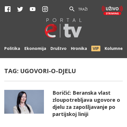
TRAŽI
Politika
Ekonomija
Društvo
Hronika
VIP
Kolumne
TAG:
UGOVORI-O-DJELU
Boričić: Beranska vlast
zloupotrebljava ugovore o
djelu za zapošljavanje po
partijskoj liniji