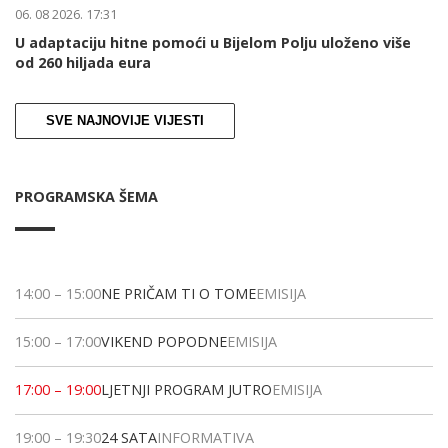
06. 08 2026. 17:31
U adaptaciju hitne pomoći u Bijelom Polju uloženo više
od 260 hiljada eura
SVE NAJNOVIJE VIJESTI
PROGRAMSKA ŠEMA
14:00
–
15:00
NE PRIČAM TI O TOME
EMISIJA
15:00
–
17:00
VIKEND POPODNE
EMISIJA
17:00
–
19:00
LJETNJI PROGRAM JUTRO
EMISIJA
19:00
–
19:30
24 SATA
INFORMATIVA