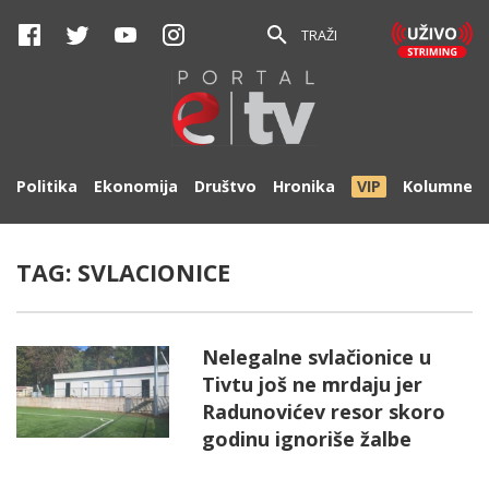
TRAŽI
Politika
Ekonomija
Društvo
Hronika
VIP
Kolumne
TAG:
SVLACIONICE
Nelegalne svlačionice u
Tivtu još ne mrdaju jer
Radunovićev resor skoro
godinu ignoriše žalbe