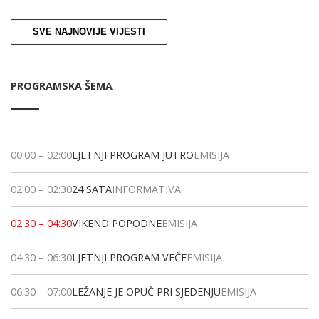
SVE NAJNOVIJE VIJESTI
PROGRAMSKA ŠEMA
00:00
–
02:00
LJETNJI PROGRAM JUTRO
EMISIJA
02:00
–
02:30
24 SATA
INFORMATIVA
02:30
–
04:30
VIKEND POPODNE
EMISIJA
04:30
–
06:30
LJETNJI PROGRAM VEČE
EMISIJA
06:30
–
07:00
LEŽANJE JE OPUČ PRI SJEDENJU
EMISIJA