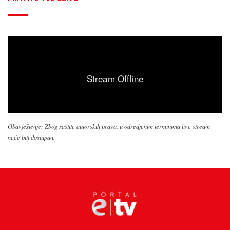
Obavještenje: Zbog zaštite autorskih prava, u odredjenim terminima live stream
neće biti dostupan.