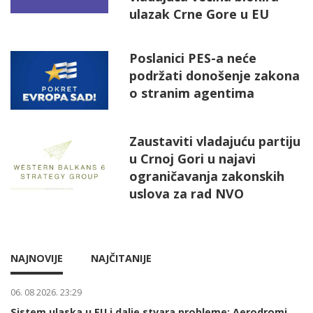
ulazak Crne Gore u EU
Poslanici PES-a neće
podržati donošenje zakona
o stranim agentima
Zaustaviti vladajuću partiju
u Crnoj Gori u najavi
ograničavanja zakonskih
uslova za rad NVO
NAJNOVIJE
NAJČITANIJE
06. 08 2026. 23:29
Sistem ulaska u EU i dalje stvara probleme: Aerodromi