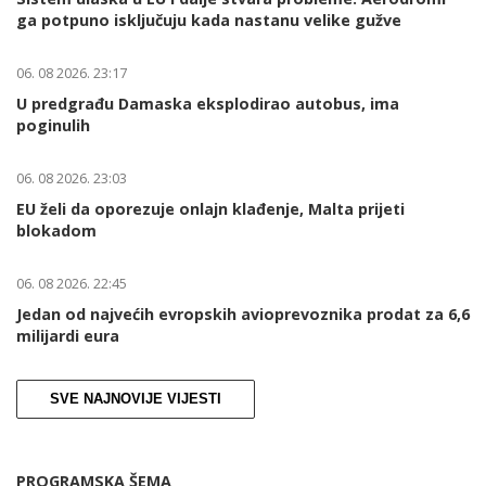
ga potpuno isključuju kada nastanu velike gužve
06. 08 2026. 23:17
U predgrađu Damaska eksplodirao autobus, ima
poginulih
06. 08 2026. 23:03
EU želi da oporezuje onlajn klađenje, Malta prijeti
blokadom
06. 08 2026. 22:45
Jedan od najvećih evropskih avioprevoznika prodat za 6,6
milijardi eura
SVE NAJNOVIJE VIJESTI
PROGRAMSKA ŠEMA