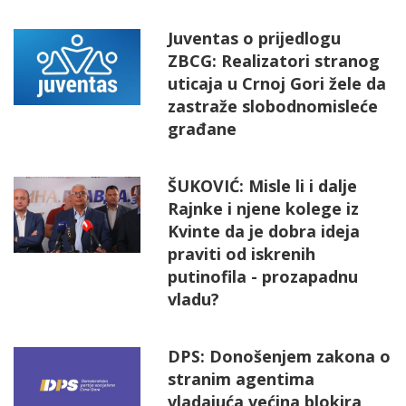
Juventas o prijedlogu
ZBCG: Realizatori stranog
uticaja u Crnoj Gori žele da
zastraže slobodnomisleće
građane
ŠUKOVIĆ: Misle li i dalje
Rajnke i njene kolege iz
Kvinte da je dobra ideja
praviti od iskrenih
putinofila - prozapadnu
vladu?
DPS: Donošenjem zakona o
stranim agentima
vladajuća većina blokira