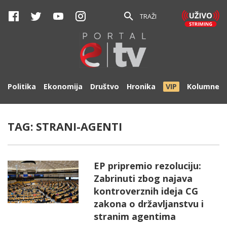
TRAŽI
Politika
Ekonomija
Društvo
Hronika
VIP
Kolumne
TAG:
STRANI-AGENTI
EP pripremio rezoluciju:
Zabrinuti zbog najava
kontroverznih ideja CG
zakona o državljanstvu i
stranim agentima