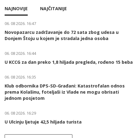
NAJNOVIJE
NAJČITANIJE
06. 08 2026. 16:47
Novopazarcu zadržavanje do 72 sata zbog udesa u
Donjem Štoju u kojem je stradala jedna osoba
06. 08 2026. 16:44
U KCCG za dan preko 1,8 hiljada pregleda, rođeno 15 beba
06. 08 2026. 16:35
Klub odbornika DPS-SD-Građani: Katastrofalan odnos
prema Kolašinu, foteljaši iz Vlade ne mogu obrisati
jednom posjetom
06. 08 2026. 16:29
U Ulcinju ljetuje 42,5 hiljada turista