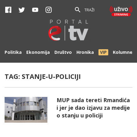
TRAŽI
Politika
Ekonomija
Društvo
Hronika
VIP
Kolumne
TAG:
STANJE-U-POLICIJI
MUP sada tereti Rmandića
i jer je dao izjavu za medije
o stanju u policiji