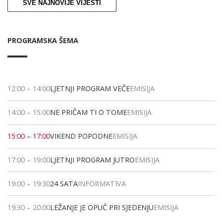
SVE NAJNOVIJE VIJESTI
PROGRAMSKA ŠEMA
12:00
–
14:00
LJETNJI PROGRAM VEČE
EMISIJA
14:00
–
15:00
NE PRIČAM TI O TOME
EMISIJA
15:00
–
17:00
VIKEND POPODNE
EMISIJA
17:00
–
19:00
LJETNJI PROGRAM JUTRO
EMISIJA
19:00
–
19:30
24 SATA
INFORMATIVA
19:30
–
20:00
LEŽANJE JE OPUČ PRI SJEDENJU
EMISIJA