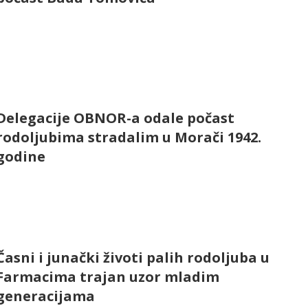
Delegacije OBNOR-a odale počast
rodoljubima stradalim u Morači 1942.
godine
Časni i junački životi palih rodoljuba u
Farmacima trajan uzor mladim
generacijama