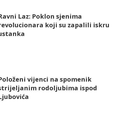
Ravni Laz: Poklon sjenima
revolucionara koji su zapalili iskru
ustanka
Položeni vijenci na spomenik
strijeljanim rodoljubima ispod
Ljubovića