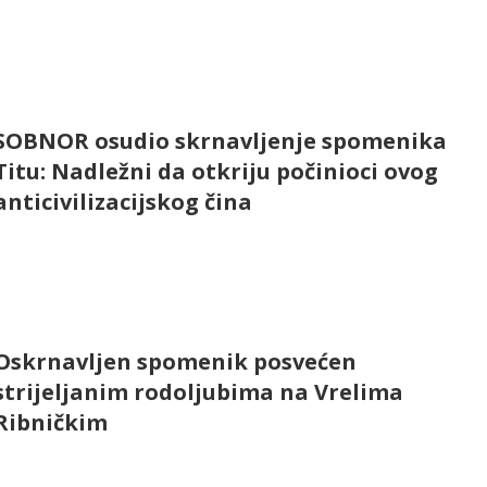
SOBNOR osudio skrnavljenje spomenika
Titu: Nadležni da otkriju počinioci ovog
anticivilizacijskog čina
Oskrnavljen spomenik posvećen
strijeljanim rodoljubima na Vrelima
Ribničkim