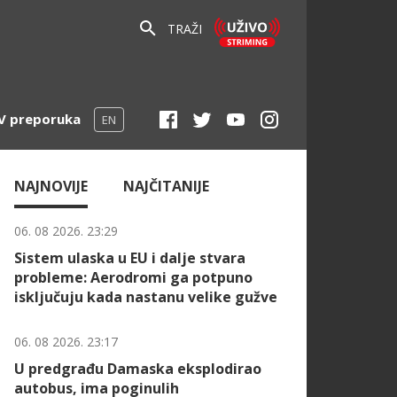
TRAŽI
V preporuka
EN
NAJNOVIJE
NAJČITANIJE
06. 08 2026. 23:29
Sistem ulaska u EU i dalje stvara
probleme: Aerodromi ga potpuno
isključuju kada nastanu velike gužve
06. 08 2026. 23:17
U predgrađu Damaska eksplodirao
autobus, ima poginulih