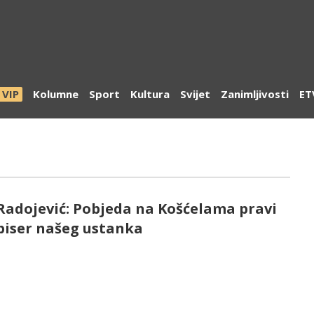
VIP
Kolumne
Sport
Kultura
Svijet
Zanimljivosti
ET
Radojević: Pobjeda na Košćelama pravi
biser našeg ustanka