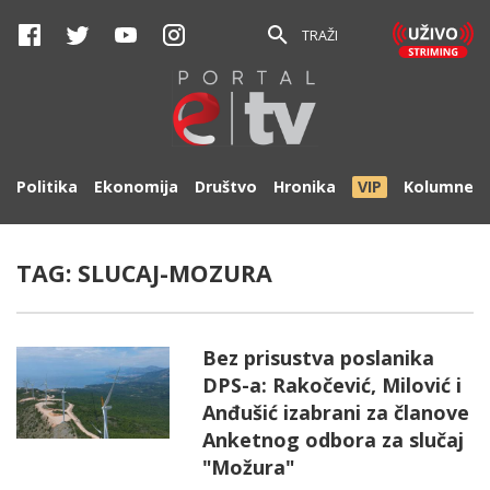
TRAŽI
Politika
Ekonomija
Društvo
Hronika
VIP
Kolumne
TAG:
SLUCAJ-MOZURA
Bez prisustva poslanika
DPS-a: Rakočević, Milović i
Anđušić izabrani za članove
Anketnog odbora za slučaj
"Možura"