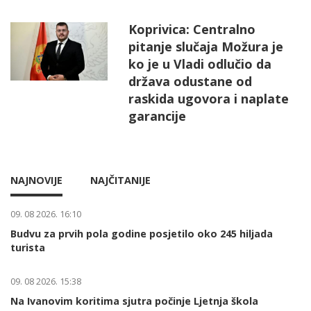
Koprivica: Centralno
pitanje slučaja Možura je
ko je u Vladi odlučio da
država odustane od
raskida ugovora i naplate
garancije
NAJNOVIJE
NAJČITANIJE
09. 08 2026. 16:10
Budvu za prvih pola godine posjetilo oko 245 hiljada
turista
09. 08 2026. 15:38
Na Ivanovim koritima sjutra počinje Ljetnja škola