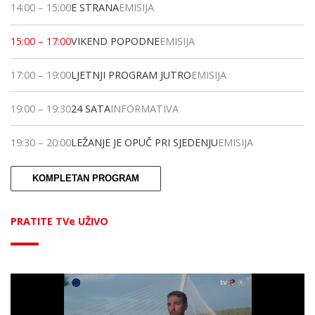
14:00
–
15:00
E STRANA
EMISIJA
15:00
–
17:00
VIKEND POPODNE
EMISIJA
17:00
–
19:00
LJETNJI PROGRAM JUTRO
EMISIJA
19:00
–
19:30
24 SATA
INFORMATIVA
19:30
–
20:00
LEŽANJE JE OPUČ PRI SJEDENJU
EMISIJA
KOMPLETAN PROGRAM
PRATITE TVe UŽIVO