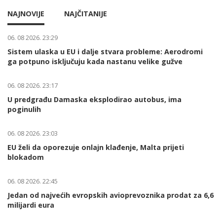
NAJNOVIJE
NAJČITANIJE
06. 08 2026. 23:29
Sistem ulaska u EU i dalje stvara probleme: Aerodromi
ga potpuno isključuju kada nastanu velike gužve
06. 08 2026. 23:17
U predgrađu Damaska eksplodirao autobus, ima
poginulih
06. 08 2026. 23:03
EU želi da oporezuje onlajn klađenje, Malta prijeti
blokadom
06. 08 2026. 22:45
Jedan od najvećih evropskih avioprevoznika prodat za 6,6
milijardi eura