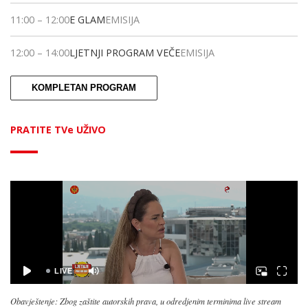
11:00
–
12:00
E GLAM
EMISIJA
12:00
–
14:00
LJETNJI PROGRAM VEČE
EMISIJA
KOMPLETAN PROGRAM
PRATITE TVe UŽIVO
Obavještenje: Zbog zaštite autorskih prava, u odredjenim terminima live stream