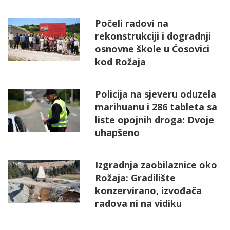
Počeli radovi na
rekonstrukciji i dogradnji
osnovne škole u Ćosovici
kod Rožaja
Policija na sjeveru oduzela
marihuanu i 286 tableta sa
liste opojnih droga: Dvoje
uhapšeno
Izgradnja zaobilaznice oko
Rožaja: Gradilište
konzervirano, izvođača
radova ni na vidiku