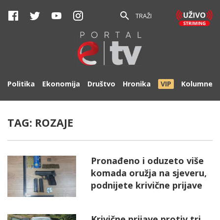
TRAŽI
Politika
Ekonomija
Društvo
Hronika
VIP
Kolumne
TAG:
ROZAJE
Pronađeno i oduzeto više
komada oružja na sjeveru,
podnijete krivične prijave
Krivične prijave protiv tri