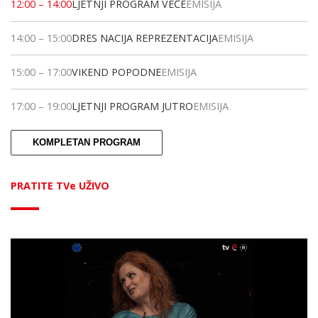
12:00
–
14:00
LJETNJI PROGRAM VEČE
EMISIJA
14:00
–
15:00
DRES NACIJA REPREZENTACIJA
EMISIJA
15:00
–
17:00
VIKEND POPODNE
EMISIJA
17:00
–
19:00
LJETNJI PROGRAM JUTRO
EMISIJA
KOMPLETAN PROGRAM
PRATITE TVe UŽIVO