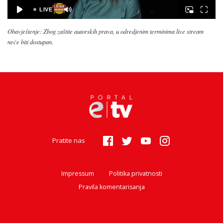
Obavještenje: Zbog zaštite autorskih prava, u odredjenim terminima live stream
neće biti dostupan.
Pratite nas
Impressum
Politika privatnosti
Pravila komentarisanja