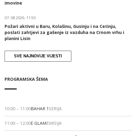
imovine
07. 08 2026. 11:50
Požari aktivni u Baru, Kolašinu, Gusinju i na Cetinju,
poslati zahtjevi za gašenje iz vazduha na Crnom vrhu i
planini Lisin
SVE NAJNOVIJE VIJESTI
PROGRAMSKA ŠEMA
10:00
–
11:00
BAHAR 1
SERIJA
11:00
–
12:00
E GLAM
EMISIJA