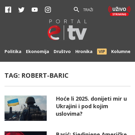
TRAŽI
Politika
Ekonomija
Društvo
Hronika
VIP
Kolumne
TAG:
ROBERT-BARIC
Hoće li 2025. donijeti mir u
Ukrajini i pod kojim
uslovima?
Barić: Sjedinjene Američke