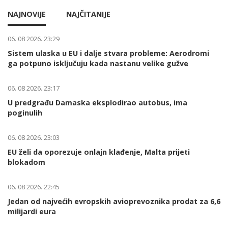
NAJNOVIJE
NAJČITANIJE
06. 08 2026. 23:29
Sistem ulaska u EU i dalje stvara probleme: Aerodromi
ga potpuno isključuju kada nastanu velike gužve
06. 08 2026. 23:17
U predgrađu Damaska eksplodirao autobus, ima
poginulih
06. 08 2026. 23:03
EU želi da oporezuje onlajn klađenje, Malta prijeti
blokadom
06. 08 2026. 22:45
Jedan od najvećih evropskih avioprevoznika prodat za 6,6
milijardi eura