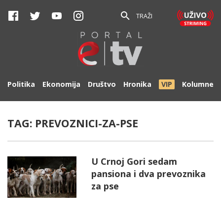
TRAŽI
Politika
Ekonomija
Društvo
Hronika
VIP
Kolumne
TAG:
PREVOZNICI-ZA-PSE
U Crnoj Gori sedam
pansiona i dva prevoznika
za pse