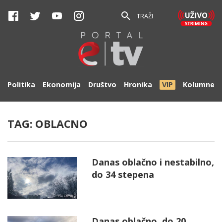
TRAŽI
Politika
Ekonomija
Društvo
Hronika
VIP
Kolumne
TAG:
OBLACNO
Danas oblačno i nestabilno,
do 34 stepena
Danas oblačno, do 20