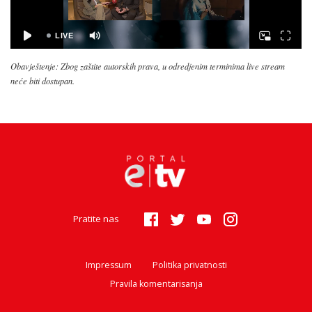
Obavještenje: Zbog zaštite autorskih prava, u odredjenim terminima live stream
neće biti dostupan.
Pratite nas
Impressum
Politika privatnosti
Pravila komentarisanja