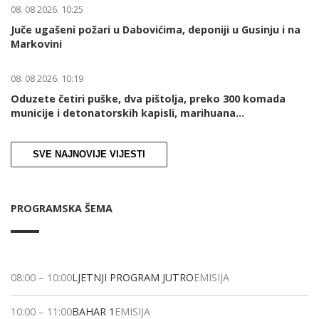
08. 08 2026. 10:25
Juče ugašeni požari u Dabovićima, deponiji u Gusinju i na
Markovini
08. 08 2026. 10:19
Oduzete četiri puške, dva pištolja, preko 300 komada
municije i detonatorskih kapisli, marihuana...
SVE NAJNOVIJE VIJESTI
PROGRAMSKA ŠEMA
08:00
–
10:00
LJETNJI PROGRAM JUTRO
EMISIJA
10:00
–
11:00
BAHAR 1
EMISIJA