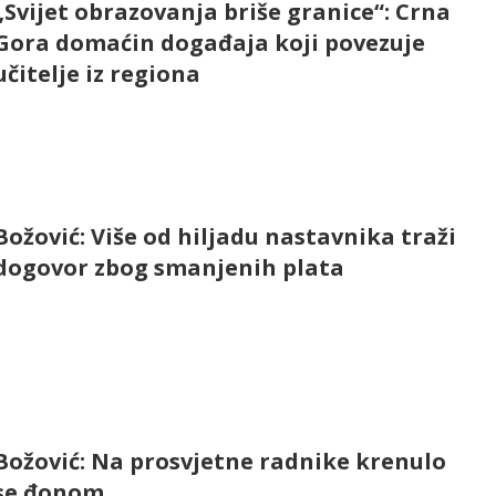
„Svijet obrazovanja briše granice“: Crna
Gora domaćin događaja koji povezuje
učitelje iz regiona
Božović: Više od hiljadu nastavnika traži
dogovor zbog smanjenih plata
Božović: Na prosvjetne radnike krenulo
se đonom