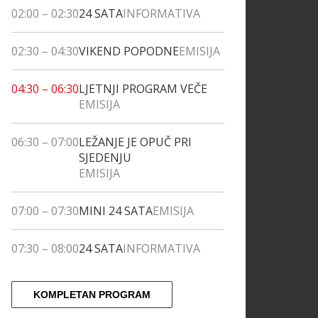
02:00
–
02:30
24 SATA
INFORMATIVA
02:30
–
04:30
VIKEND POPODNE
EMISIJA
04:30
–
06:30
LJETNJI PROGRAM VEČE
EMISIJA
06:30
–
07:00
LEŽANJE JE OPUČ PRI
SJEDENJU
EMISIJA
07:00
–
07:30
MINI 24 SATA
EMISIJA
07:30
–
08:00
24 SATA
INFORMATIVA
KOMPLETAN PROGRAM