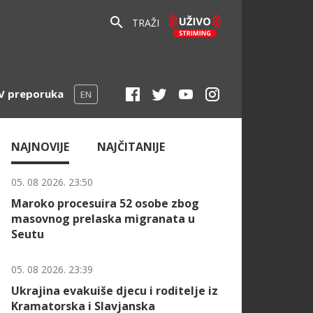
TRAŽI
V preporuka
EN
NAJNOVIJE
NAJČITANIJE
05. 08 2026. 23:50
Maroko procesuira 52 osobe zbog
masovnog prelaska migranata u
Seutu
05. 08 2026. 23:39
Ukrajina evakuiše djecu i roditelje iz
Kramatorska i Slavjanska