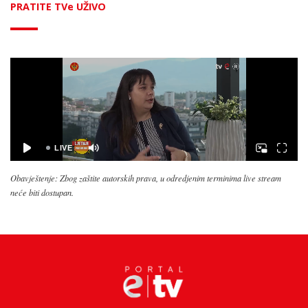
PRATITE TVe UŽIVO
Obavještenje: Zbog zaštite autorskih prava, u odredjenim terminima live stream
neće biti dostupan.